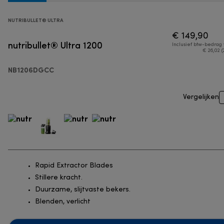
NUTRIBULLET® ULTRA
€ 149,90
nutribullet® Ultra 1200
Inclusief btw-bedrag
€ 26,02 (
NB1206DGCC
Vergelijken
Rapid Extractor Blades
Stillere kracht.
Duurzame, slijtvaste bekers.
Blenden, verlicht