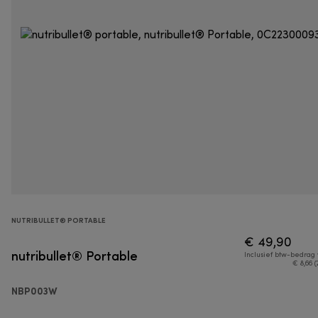
NUTRIBULLET® PORTABLE
€ 49,90
nutribullet® Portable
Inclusief btw-bedrag
€ 8,66 (
NBP003W