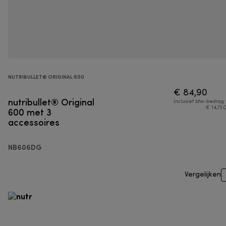
NUTRIBULLET® ORIGINAL 600
€ 84,90
nutribullet® Original
Inclusief btw-bedrag
600 met 3
€ 14,73 (
accessoires
NB606DG
Vergelijken