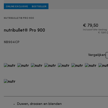
ONLINE EXCLUSIVE
BESTSELLER
NUTRIBULLET® PRO 900
€ 79,50
nutribullet® Pro 900
Inclusief btw-bedrag
€ 13,80 (
NB904CP
Vergelijken
Duwen, draaien en blenden