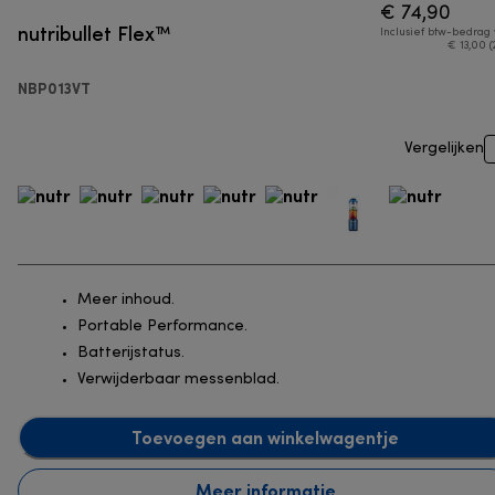
€ 74,90
nutribullet Flex™
Inclusief btw-bedrag
€ 13,00 (
NBP013VT
Vergelijken
Meer inhoud.
Portable Performance.
Batterijstatus.
Verwijderbaar messenblad.
Toevoegen aan winkelwagentje
Meer informatie