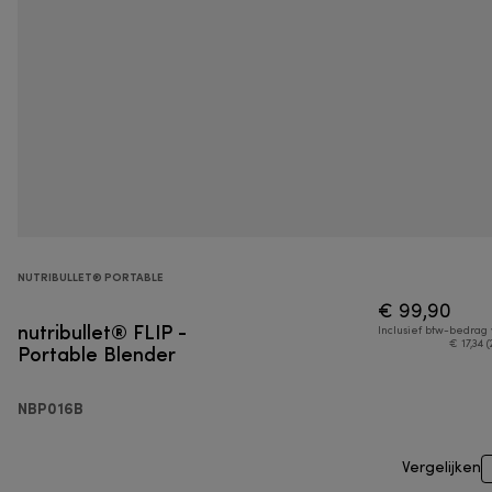
NUTRIBULLET® PORTABLE
€ 99,90
nutribullet® FLIP -
Inclusief btw-bedrag
Portable Blender
€ 17,34 (
NBP016B
Vergelijken