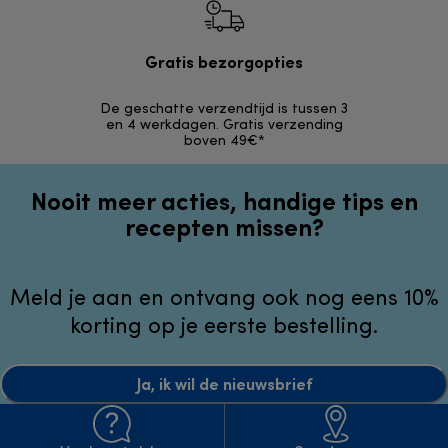
Gratis bezorgopties
Gr
De geschatte verzendtijd is tussen 3
Terugsturen 
en 4 werkdagen. Gratis verzending
opg
boven 49€*
Nooit meer acties, handige tips en
recepten missen?
Meld je aan en ontvang ook nog eens 10%
korting op je eerste bestelling.
Ja, ik wil de nieuwsbrief