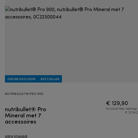
ONLINE EXCLUSIVE
BESTSELLER
NUTRIBULLET® PRO 900
€ 129,90
nutribullet® Pro
Inclusief btw-bedrag
Mineral met 7
€ 22,54 (
accessoires
NB910MAB