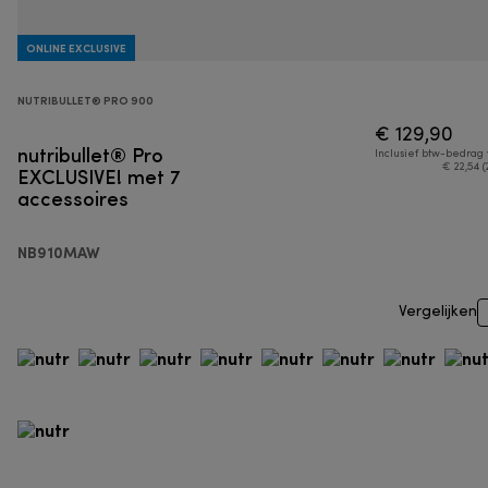
ONLINE EXCLUSIVE
NUTRIBULLET® PRO 900
€ 129,90
nutribullet® Pro
Inclusief btw-bedrag
EXCLUSIVE! met 7
€ 22,54 (
accessoires
NB910MAW
Vergelijken