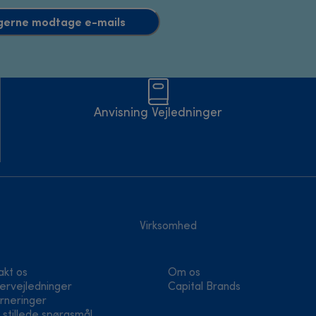
l gerne modtage e-mails
Anvisning Vejledninger
Virksomhed
akt os
Om os
ervejledninger
Capital Brands
rneringer
 stillede spørgsmål