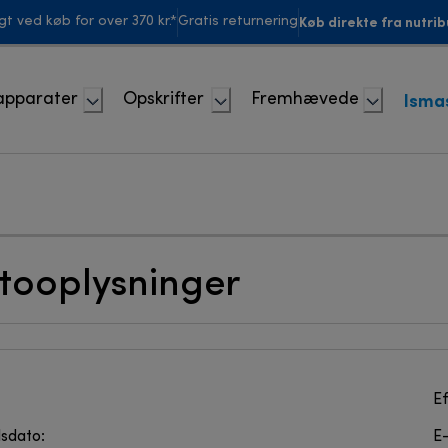
Køb direkte fra nutrib
agt ved køb for over 370 kr.*
Gratis returnering
Isma
apparater
Opskrifter
Fremhævede
tooplysninger
Ef
sdato:
E-