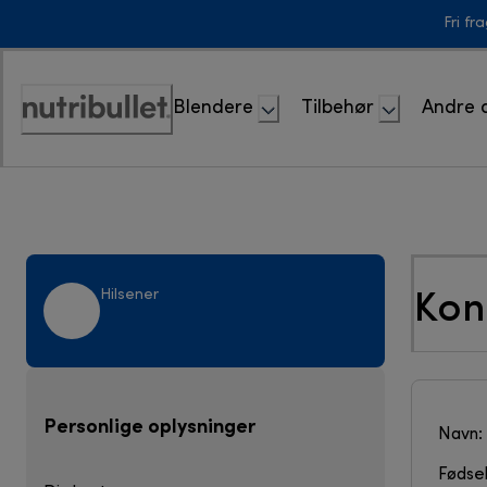
Skip
Fri fr
to
Content
Blendere
Tilbehør
Andre 
Accessibility
Statement
Kon
Hilsener
Personlige oplysninger
Navn:
Fødsel