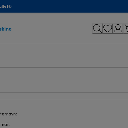
ullet®
skine
ternavn:
mail: