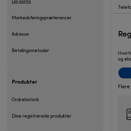
Din konto
Telef
Markedsføringspræferencer
Reg
Adresse
Betalingsmetoder
Hvorfo
og eks
Produkter
Flere
Ordrehistorik
Dine registrerede produkter