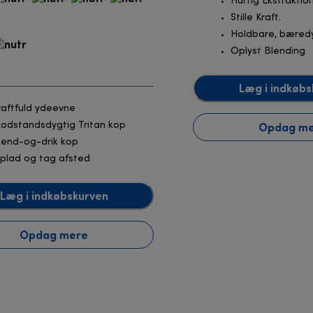
Hurtig Ekstraktio
Stille Kraft.
Holdbare, bæredy
Oplyst Blending
Læg i indkøbs
raftfuld ydeevne
Opdag m
odstandsdygtig Tritan kop
lend-og-drik kop
plad og tag afsted
Læg i indkøbskurven
Opdag mere