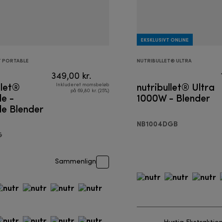
EKSKLUSIVT ONLINE
T PORTABLE
NUTRIBULLET® ULTRA
349,00 kr.
llet®
nutribullet® Ultra
Inkluderet momsbeløb
på 69,80 kr. (25%)
e -
1000W - Blender
le Blender
NB1004DGB
G
Sammenlign