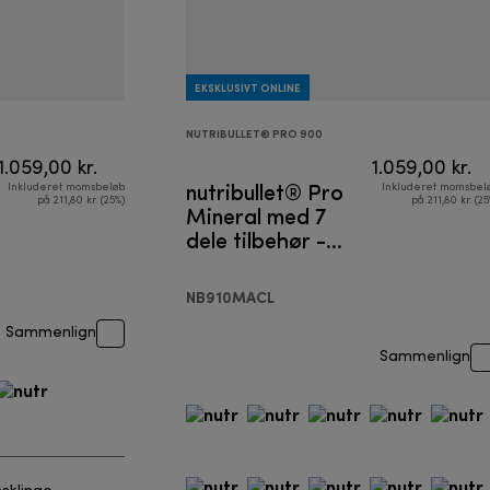
EKSKLUSIVT ONLINE
NUTRIBULLET® PRO 900
1.059,00 kr.
1.059,00 kr.
nutribullet® Pro
Inkluderet momsbeløb
Inkluderet momsbel
på 211,80 kr. (25%)
på 211,80 kr. (25
Mineral med 7
dele tilbehør -
Blender
NB910MACL
Sammenlign
Sammenlign