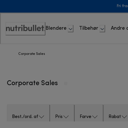
Skip
Fri fr
to
Content
Blendere
Tilbehør
Andre 
Accessibility
Statement
Corporate Sales
Corporate Sales
Best./ord. af
Pris
Farve
Rabat