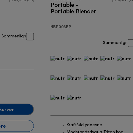
på 149,80 kr. (25%)
på 69,80 kr. (25
Portable -
Portable Blender
NBP003BP
Sammenlign
Sammenlign
kurven
ere
Kraftfuld ydeevne
Modstandsdygtig Tritan kop