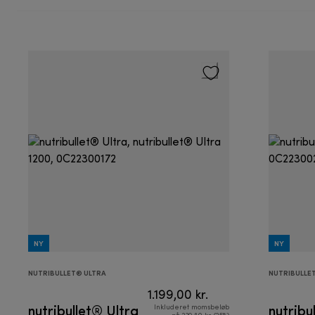
NY
NY
NUTRIBULLET® ULTRA
NUTRIBULLET
1.199,00 kr.
nutribullet® Ultra
nutribu
Inkluderet momsbeløb