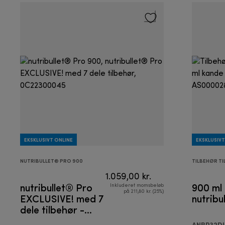
EKSKLUSIVT ONLINE
EKSKLUSIVT
NUTRIBULLET® PRO 900
TILBEHØR TI
1.059,00 kr.
nutribullet® Pro
900 ml 
Inkluderet momsbeløb
på 211,80 kr. (25%)
EXCLUSIVE! med 7
nutribu
dele tilbehør -
Blender
ANBP32D