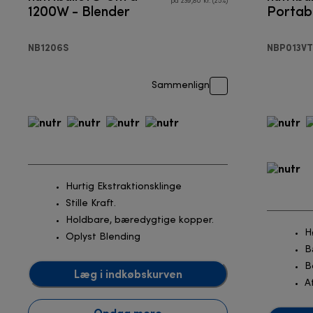
på 239,80 kr. (25%)
1200W - Blender
Portab
NB1206S
NBP013VT
Sammenlign
Hurtig Ekstraktionsklinge
Stille Kraft.
Holdbare, bæredygtige kopper.
H
Oplyst Blending
B
B
Læg i indkøbskurven
A
Opdag mere