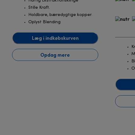
Hurtig Ekstraktionsklinge
Stille Kraft.
Holdbare, bæredygtige kopper.
Oplyst Blending
Læg i indkøbskurven
K
Opdag mere
M
B
O