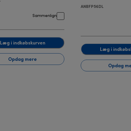
ANBFP56DL
Sammenlign
Læg i indkøbskurven
Læg i indkøbs
Opdag mere
Opdag m