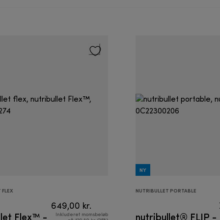
NY
 FLEX
NUTRIBULLET PORTABLE
649,00 kr.
llet Flex™ -
nutribullet® FLIP -
Inkluderet momsbeløb