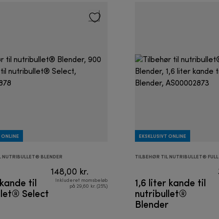
 ONLINE
EKSKLUSIVT ONLINE
L NUTRIBULLET® BLENDER
TILBEHØR TIL NUTRIBULLET® FULL
148,00 kr.
kande til
1,6 liter kande til
Inkluderet momsbeløb
på 29,60 kr. (25%)
llet® Select
nutribullet®
Blender
L