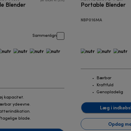
på 129,80 kr. (25%)
le Blender
Portable Blender
NBP016MA
Sammenlign
Bærbar
Kraftfuld
Genopladelig
øj kapacitet.
ærbar ydeevne.
Læg i indkøbs
atteriindikation.
ftagelige blade.
Opdag m