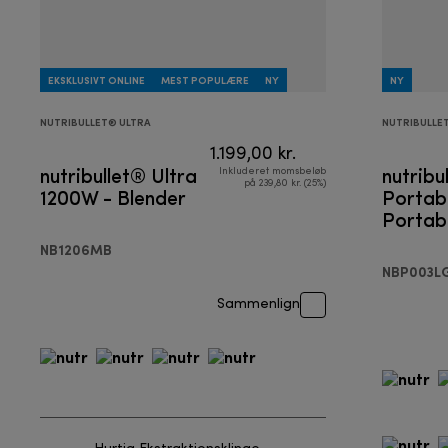
EKSKLUSIVT ONLINE
MEST POPULÆRE
NY
NY
NUTRIBULLET® ULTRA
NUTRIBULLE
1.199,00 kr.
nutribullet® Ultra
nutribu
Inkluderet momsbeløb
på 239,80 kr. (25%)
1200W - Blender
Portabl
Portab
NB1206MB
NBP003L
Sammenlign