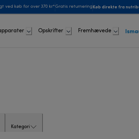
Køb direkte fra nutrib
agt ved køb for over 370 kr.*
Gratis returnering
Isma
apparater
Opskrifter
Fremhævede
Kategori