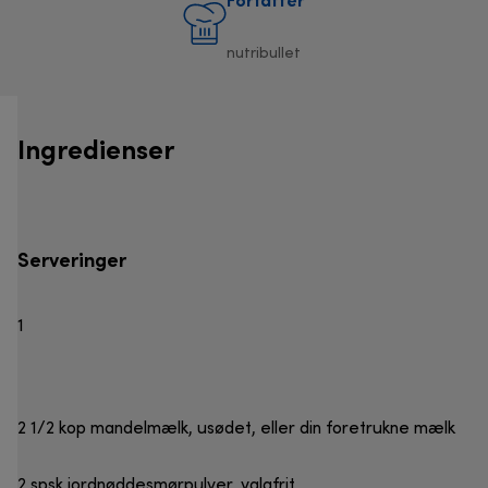
Forfatter
nutribullet
Ingredienser
Serveringer
1
2 1/2 kop mandelmælk, usødet, eller din foretrukne mælk
2 spsk jordnøddesmørpulver, valgfrit