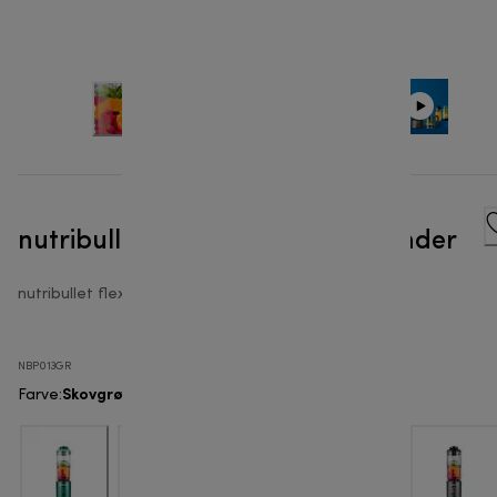
nutribullet Flex™ - Portable Blender
nutribullet flex
NBP013GR
Skovgrøn
Farve
: