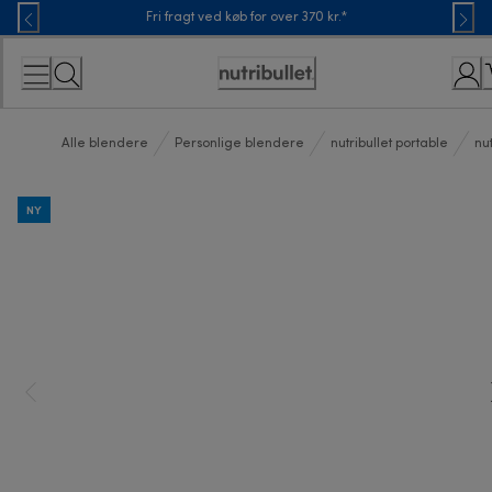
Skip
Fri fragt ved køb for over 370 kr.*
to
Content
Accessibility
Statement
Alle blendere
Personlige blendere
nutribullet portable
nut
NY