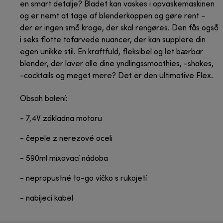
en smart detalje? Bladet kan vaskes i opvaskemaskinen
og er nemt at tage af blenderkoppen og gøre rent –
der er ingen små kroge, der skal rengøres. Den fås også
i seks flotte tofarvede nuancer, der kan supplere din
egen unikke stil. En kraftfuld, fleksibel og let bærbar
blender, der laver alle dine yndlingssmoothies, -shakes,
-cocktails og meget mere? Det er den ultimative Flex.
Obsah balení:
- 7,4V základna motoru
- čepele z nerezové oceli
- 590ml mixovací nádoba
- nepropustné to-go víčko s rukojetí
- nabíjecí kabel