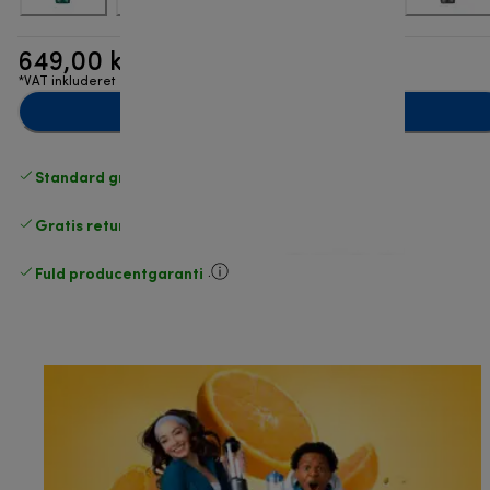
649,00 kr.
*VAT inkluderet
Læg i indkøbskurven
Standard gratis levering
over 370 kr
Gratis returneringer
.
Fuld producentgaranti
.