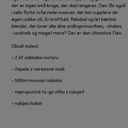
der er ingen små kroge, der skal rengøres. Den fås også
i seks flotte tofarvede nuancer, der kan supplere din
egen unikke stil. En kraftfuld, fleksibel og let bærbar
blender, der laver alle dine yndlingssmoothies, -shakes,
-cocktails og meget mere? Det er den ultimative Flex.
Obsah balení:
- 7,4V základna motoru
- čepele z nerezové oceli
- 590ml mixovací nádoba
- nepropustné to-go víčko s rukojetí
- nabíjecí kabel