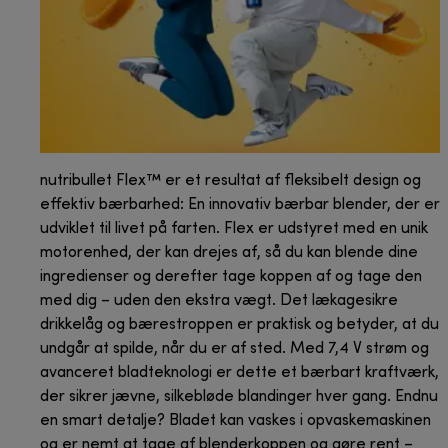
nutribullet Flex™ er et resultat af fleksibelt design og
effektiv bærbarhed: En innovativ bærbar blender, der er
udviklet til livet på farten. Flex er udstyret med en unik
motorenhed, der kan drejes af, så du kan blende dine
ingredienser og derefter tage koppen af og tage den
med dig – uden den ekstra vægt. Det lækagesikre
drikkelåg og bærestroppen er praktisk og betyder, at du
undgår at spilde, når du er af sted. Med 7,4 V strøm og
avanceret bladteknologi er dette et bærbart kraftværk,
der sikrer jævne, silkebløde blandinger hver gang. Endnu
en smart detalje? Bladet kan vaskes i opvaskemaskinen
og er nemt at tage af blenderkoppen og gøre rent –