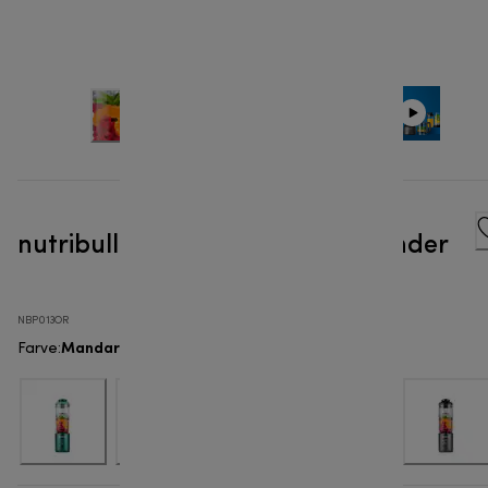
nutribullet Flex™ - Portable Blender
NBP013OR
Mandarinorange
Farve
: