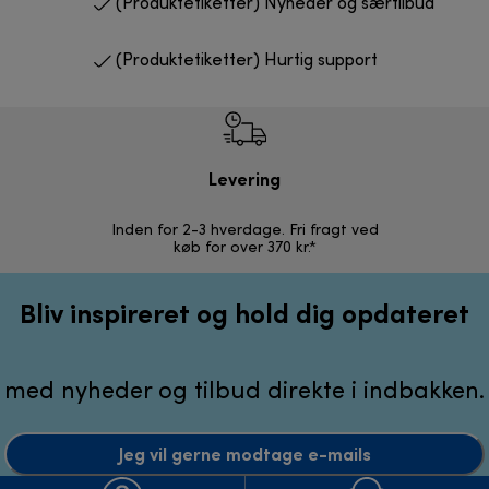
(Produktetiketter) Nyheder og særtilbud
(Produktetiketter) Hurtig support
Levering
R
Inden for 2-3 hverdage. Fri fragt ved
Problemfri 
køb for over 370 kr.*
Bliv inspireret og hold dig opdateret
med nyheder og tilbud direkte i indbakken.
Jeg vil gerne modtage e-mails