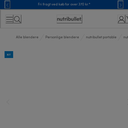
Skip
Fri fragt ved køb for over 370 kr.*
to
Content
Accessibility
Statement
Alle blendere
Personlige blendere
nutribullet portable
nut
NY