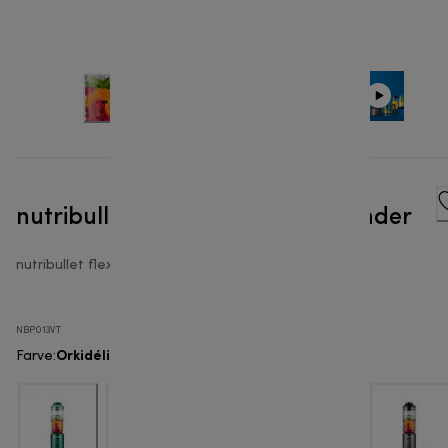
nutribullet Flex™ - Portable Blender
nutribullet flex
NBP013VT
Orkidélilla
Farve
: