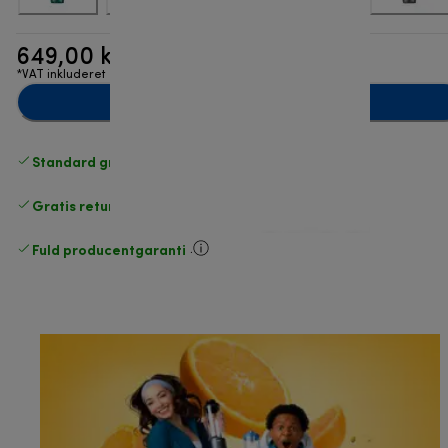
649,00 kr.
*VAT inkluderet
Læg i indkøbskurven
Standard gratis levering
over 370 kr
Gratis returneringer
.
Fuld producentgaranti
.