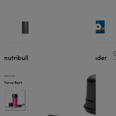
nutribullet® FLIP - Portable Blender
NBP016B
Sort
Farve
: