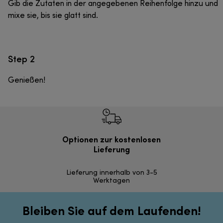
Gib die Zutaten in der angegebenen Reihenfolge hinzu und
mixe sie, bis sie glatt sind.
Step 2
Genießen!
Optionen zur kostenlosen
Einf
Lieferung
Inner
Lieferung innerhalb von 3-5
Werktagen
Bleiben Sie auf dem Laufenden!