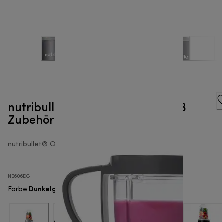
nutribullet® Original 600W mit 3
Zubehörteilen - Mixer
nutribullet® Original 600
NB606DG
Dunkelgrau
Farbe
: