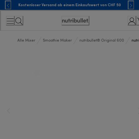
Skip
Kostenloser Versand ab einem Einkaufswert von CHF 50
to
Content
Accessibility
Statement
Alle Mixer
Smoothie Maker
nutribullet® Original 600
nutr