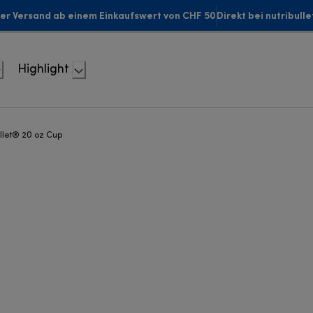
er Versand ab einem Einkaufswert von CHF 50
Direkt bei nutribull
Highlight
ullet® 20 oz Cup