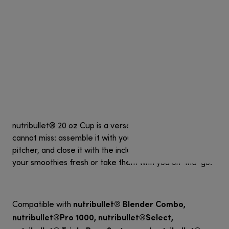
nutribullet® 20 oz Cup is a versatile component you
cannot miss: assemble it with your blender to use it as a
pitcher, and close it with the included lid to either keep
your smoothies fresh or take them with you on-the-go.
nutribullet® Blender Combo,
Compatible with
nutribullet®Pro 1000, nutribullet®Select,