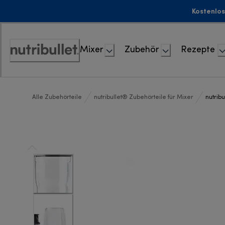
Skip
Kostenlos
to
Content
Mixer
Zubehör
Rezepte
Accessibility
Statement
Alle Zubehörteile
nutribullet® Zubehörteile für Mixer
nutrib