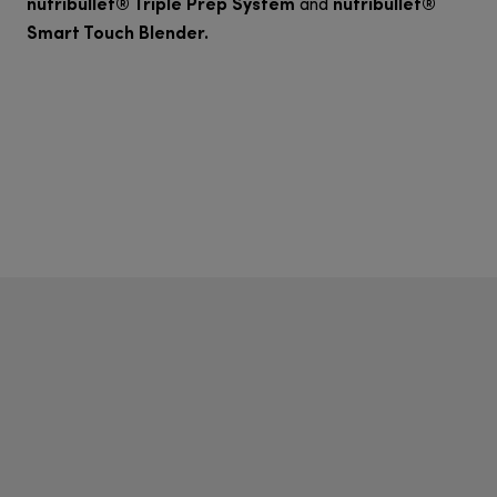
nutribullet® Triple Prep System
nutribullet®
and
Smart Touch Blender.