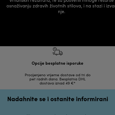
vrhunskih rezultata, te su posvetili mnoge resurse
osnaživanju zdravih životnih stilova, i na stazi i izva
nje.
Opcije besplatne isporuke
Procijenjeno vrijeme dostave od tri do
30 dana z
pet radnih dana. Besplatna DHL
ori
dostava iznad 49 €*
Nadahnite se i ostanite informirani