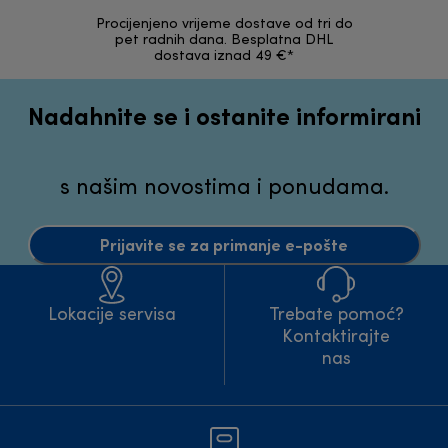
Procijenjeno vrijeme dostave od tri do
30 dana z
pet radnih dana. Besplatna DHL
ori
dostava iznad 49 €*
Nadahnite se i ostanite informirani
s našim novostima i ponudama.
Prijavite se za primanje e-pošte
Lokacije servisa
Trebate pomoć?
Kontaktirajte
nas