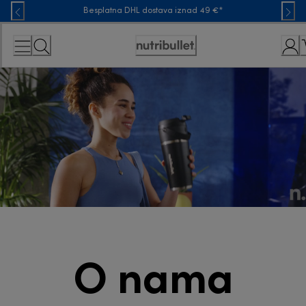
Skip
Besplatna DHL dostava iznad 49 €*
to
Content
Accessibility
Statement
O nama