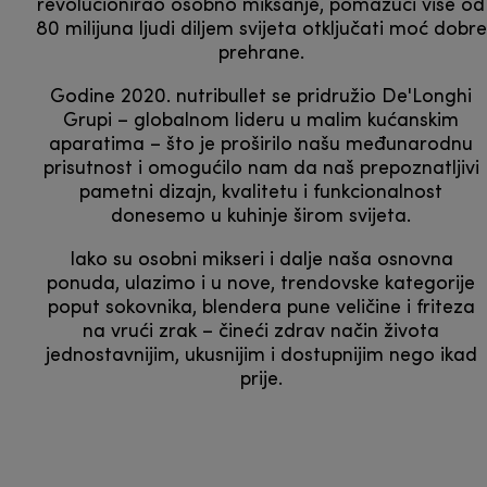
revolucionirao osobno miksanje, pomažući više od
80 milijuna ljudi diljem svijeta otključati moć dobre
prehrane.
Godine 2020. nutribullet se pridružio De'Longhi
Grupi – globalnom lideru u malim kućanskim
aparatima – što je proširilo našu međunarodnu
prisutnost i omogućilo nam da naš prepoznatljivi
pametni dizajn, kvalitetu i funkcionalnost
donesemo u kuhinje širom svijeta.
Iako su osobni mikseri i dalje naša osnovna
ponuda, ulazimo i u nove, trendovske kategorije
poput sokovnika, blendera pune veličine i friteza
na vrući zrak – čineći zdrav način života
jednostavnijim, ukusnijim i dostupnijim nego ikad
prije.