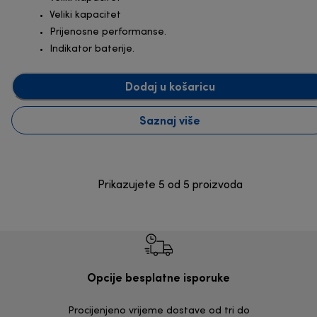
Veliki kapacitet
Prijenosne performanse.
Indikator baterije.
Dodaj u košaricu
Saznaj više
Prikazujete 5 od 5 proizvoda
Opcije besplatne isporuke
Procijenjeno vrijeme dostave od tri do
30 dana z