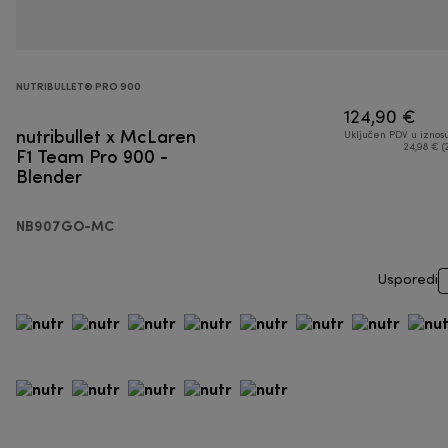
NUTRIBULLET® PRO 900
124,90 €
nutribullet x McLaren
Uključen PDV u iznos
F1 Team Pro 900 -
24,98 € (
Blender
NB907GO-MC
Usporedi