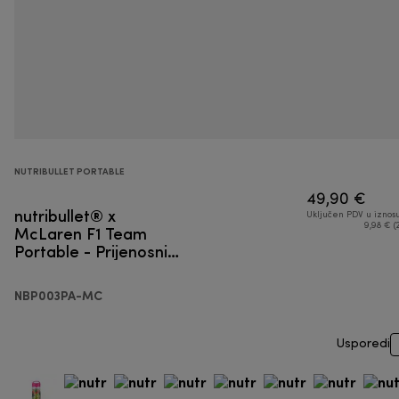
NUTRIBULLET PORTABLE
49,90 €
nutribullet® x
Uključen PDV u iznos
McLaren F1 Team
9,98 € (
Portable - Prijenosni
blender
NBP003PA-MC
Usporedi