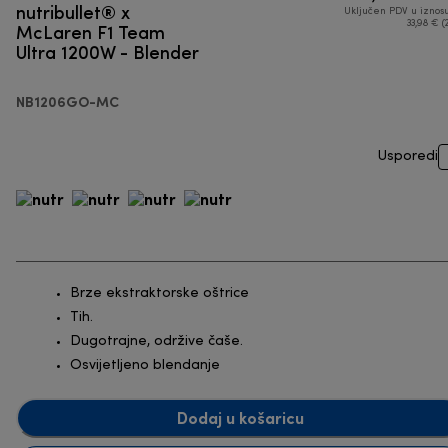
nutribullet® x
Uključen PDV u iznos
McLaren F1 Team
33,98 € (
Ultra 1200W - Blender
NB1206GO-MC
Usporedi
Brze ekstraktorske oštrice
Tih.
Dugotrajne, održive čaše.
Osvijetljeno blendanje
Dodaj u košaricu