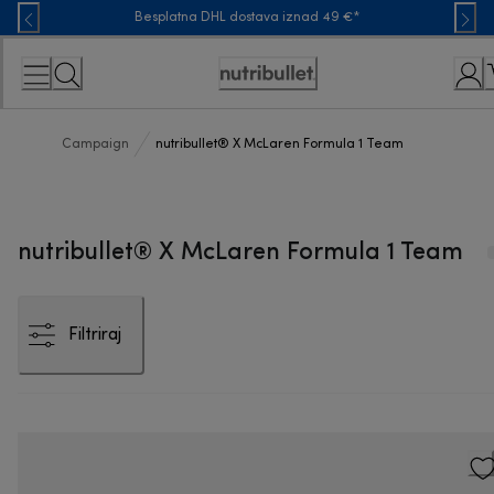
Skip
Besplatna DHL dostava iznad 49 €*
to
Content
Accessibility
Statement
Campaign
nutribullet® X McLaren Formula 1 Team
nutribullet® X McLaren Formula 1 Team
Filtriraj