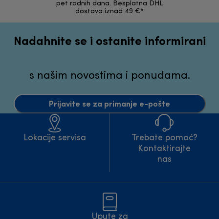
pet radnih dana. Besplatna DHL
ori
dostava iznad 49 €*
Nadahnite se i ostanite informirani
s našim novostima i ponudama.
Prijavite se za primanje e-pošte
Lokacije servisa
Trebate pomoć?
Kontaktirajte
nas
Upute za