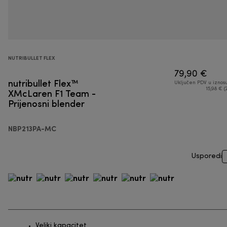
NUTRIBULLET FLEX
79,90 €
nutribullet Flex™
Uključen PDV u iznos
XMcLaren F1 Team -
15,98 € (
Prijenosni blender
NBP213PA-MC
Usporedi
Veliki kapacitet