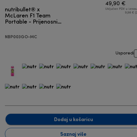
49,90 €
nutribullet® x
Uključen PDV u iznos
McLaren F1 Team
9,98 € (
Portable - Prijenosni
blender
NBP003GO-MC
Usporedi
Dodaj u košaricu
Saznaj više