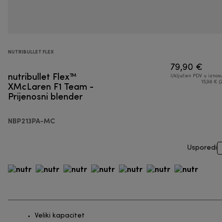
NUTRIBULLET FLEX
79,90 €
nutribullet Flex™
Uključen PDV u iznos
XMcLaren F1 Team -
15,98 € (
Prijenosni blender
NBP213PA-MC
Usporedi
Veliki kapacitet