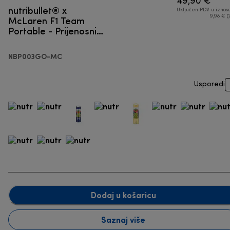
49,90 €
nutribullet® x
Uključen PDV u iznos
McLaren F1 Team
9,98 € (
Portable - Prijenosni
blender
NBP003GO-MC
Usporedi
Dodaj u košaricu
Saznaj više