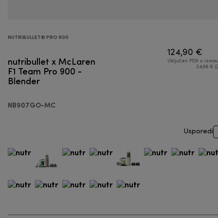
NUTRIBULLET® PRO 900
124,90 €
nutribullet x McLaren
Uključen PDV u iznos
F1 Team Pro 900 -
24,98 € (
Blender
NB907GO-MC
Usporedi