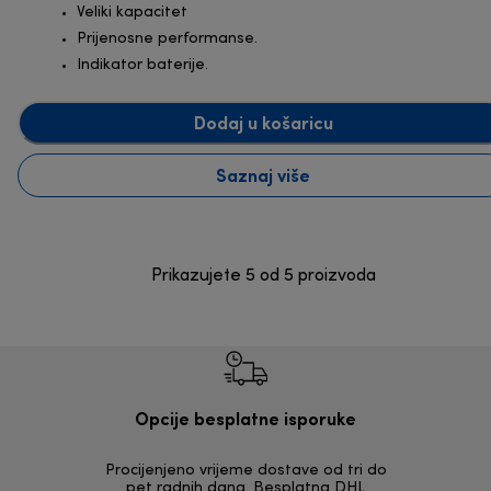
Veliki kapacitet
Prijenosne performanse.
Indikator baterije.
Dodaj u košaricu
Saznaj više
Prikazujete 5 od 5 proizvoda
Opcije besplatne isporuke
Procijenjeno vrijeme dostave od tri do
30 dana z
pet radnih dana. Besplatna DHL
ori