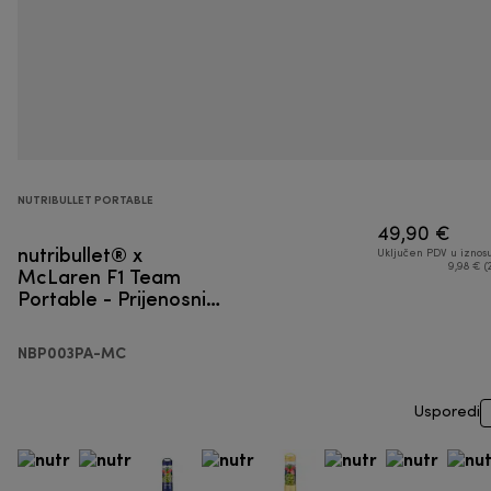
NUTRIBULLET PORTABLE
49,90 €
nutribullet® x
Uključen PDV u iznos
McLaren F1 Team
9,98 € (
Portable - Prijenosni
blender
NBP003PA-MC
Usporedi