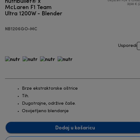
nutribullet® x
Uključen PDV u iznos
McLaren F1 Team
33,98 € (
Ultra 1200W - Blender
NB1206GO-MC
Usporedi
Brze ekstraktorske oštrice
Tih.
Dugotrajne, održive čaše.
Osvijetljeno blendanje
Dodaj u košaricu