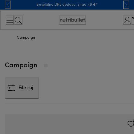
Skip
Besplatna DHL dostava iznad 49 €*
to
Content
Accessibility
Statement
Campaign
Campaign
Filtriraj