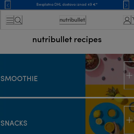
Skip
Besplatna DHL dostava iznad 49 €*
to
Content
Accessibility
Statement
nutribullet recipes
SMOOTHIE
SNACKS