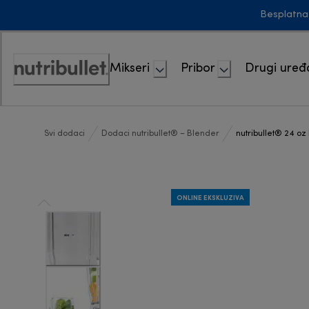
Skip
Besplatna
to
Content
Mikseri
Pribor
Drugi uređa
Accessibility
Statement
Svi dodaci
Dodaci nutribullet® – Blender
nutribullet® 24 o
ONLINE EKSKLUZIVA