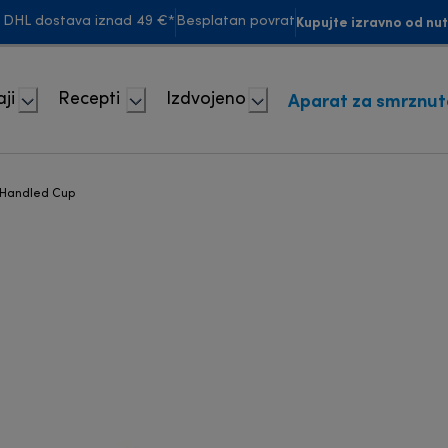
Kupujte izravno od nu
 DHL dostava iznad 49 €*
Besplatan povrat
Aparat za smrznut
ji
Recepti
Izdvojeno
z Handled Cup