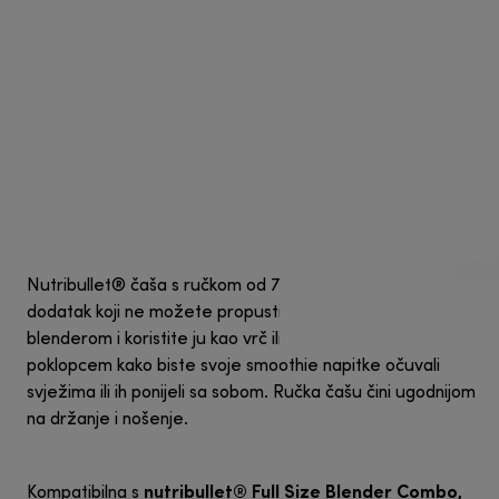
Nutribullet® čaša s ručkom od 700 ml univerzalni je
dodatak koji ne možete propustiti: sastavite ju sa svojim
blenderom i koristite ju kao vrč ili ju zatvorite priloženim
poklopcem kako biste svoje smoothie napitke očuvali
svježima ili ih ponijeli sa sobom. Ručka čašu čini ugodnijom
na držanje i nošenje.
nutribullet® Full Size Blender Combo,
Kompatibilna s