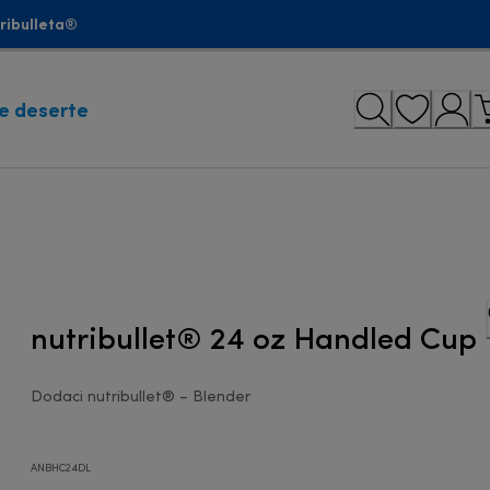
tribulleta®
e deserte
nutribullet® 24 oz Handled Cup
Dodaci nutribullet® – Blender
ANBHC24DL