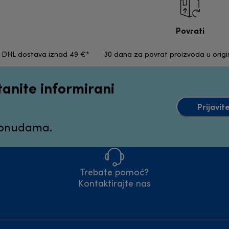
Povrati
a DHL dostava iznad 49 €*
30 dana za povrat proizvoda u orig
tanite informirani
Prijavit
ponudama.
Trebate pomoć?
Kontaktirajte nas