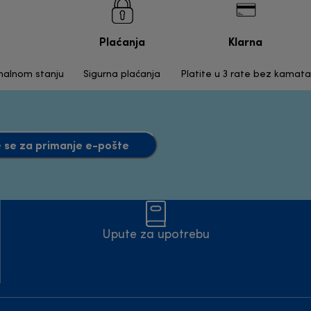
Plaćanja
Klarna
inalnom stanju
Sigurna plaćanja
Platite u 3 rate bez kamata
e se za primanje e-pošte
Upute za upotrebu