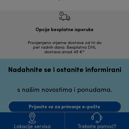
Opcije besplatne isporuke
Procijenjeno vrijeme dostave od tri do
30 dana z
pet radnih dana. Besplatna DHL
ori
dostava iznad 49 €*
Nadahnite se i ostanite informirani
s našim novostima i ponudama.
Prijavite se za primanje e-pošte
Lokacije servisa
Trebate pomoć?