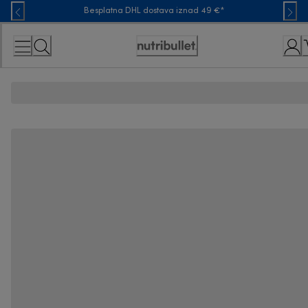
Skip
Besplatna DHL dostava iznad 49 €*
to
Content
Accessibility
Statement