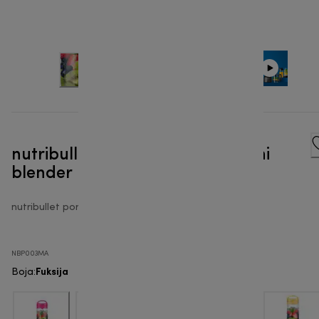
nutribullet® Portable - Prijenosni
blender
nutribullet portable
NBP003MA
Fuksija
Boja
: