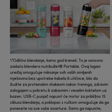
\"Odlično blendanje, kamo god kreneš. To je osnovna
zadaća blendera nutribullet® Portable. Ovaj lagani
uređaj omogućuje miksanje svih vaših omiljenih
mješavina bez upotrebe kabela ili utičnice, bilo da
žudite za proteinskim shakeom nakon treninga, zdravim
zalogajem u pokretu ili zabavnim i veselim koktelom uz
bazen. USB-C punjač napunit će motor za približno 15
ciklusa blendanja, a poklopac s ručkom omogućuje da ga
ponesete na sve vaše avanture. Samo ga napunite,