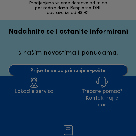
Procijenjeno vrijeme dostave od tri do
30 dana z
pet radnih dana. Besplatna DHL
ori
dostava iznad 49 €*
Nadahnite se i ostanite informirani
s našim novostima i ponudama.
Prijavite se za primanje e-pošte
Lokacije servisa
Trebate pomoć?
Kontaktirajte
nas