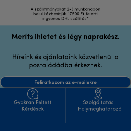
A szállítmányokat 2-3 munkanapon
Visszak
belül kézbesítjük. 17.500 Ft feletti
ingyenes DHL szállítás*
Meríts ihletet és légy naprakész.
Híreink és ajánlataink közvetlenül a
postaládádba érkeznek.
Feliratkozom az e-mailekre
Gyakran Feltett
Szolgáltatás
Kérdések
Helymeghatározó