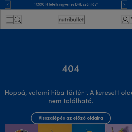
Skip
17.500 Ft feletti ingyenes DHL szállítás*
to
Content
Accessibility
Statement
404
Hoppá, valami hiba történt. A keresett old
nem található.
Visszalépés az előző oldalra