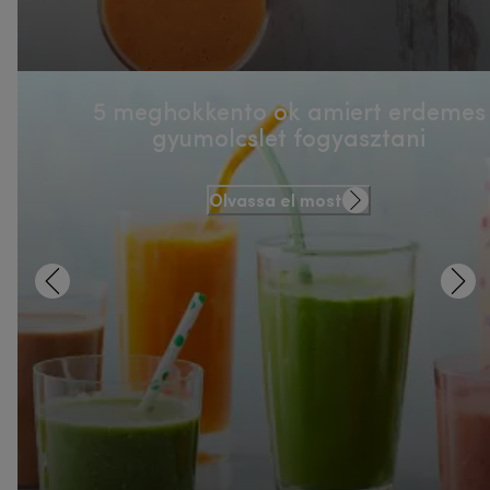
5 meghokkento ok amiert erdemes
gyumolcslet fogyasztani
Olvassa el most