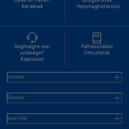
Gyakran Feltett
Szolgáltatás
Kérdések
Helymeghatározó
Segítségre van
Felhasználási
szüksége?
Útmutatók
Kapcsolat
Vásárlás
Életmód
Saját Fiók