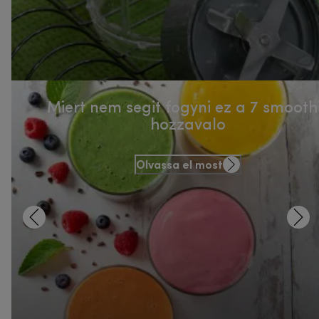
Miert nem segit fogyni ez a 7 smooth
hozzavalo
Olvassa el most