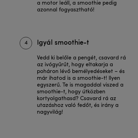
a motor leáll, a smoothie pedig
azonnal fogyasztható!
Igyál smoothie-t
4
Vedd ki belőle a pengét, csavard rá
az ivógyűrűt, hogy eltakarja a
poháron lévő bemélyedéseket – és
már ihatod is a smoothie-t! Ilyen
egyszerű. Te is magaddal viszed a
smoothie-t, hogy útközben
kortyolgathasd? Csavard rá az
utazáshoz való fedőt, és irány a
nagyvilág!