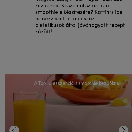
kezdenéd. Készen állsz az első
smoothie elkészítésére? Kattints ide,
és nézz szét a több száz,
dietetikusok által jóváhagyott recept
között!
A Top 10 esszenciális smoothie kezdőknek