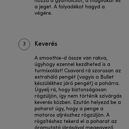
hozzá a gyümölcsöt, a magvakat és
a jeget. A folyadékot hagyd a
végére.
Keverés
3
A smoothie-d össze van rakva,
úgyhogy ezennel kezdheted is a
turmixolást! Csavard rá szorosan az
extraháló pengét (vagyis a Bullet
készülékhez járó pengét) a pohárra.
Ügyelj rá, hogy biztonságosan
rögzüljön, így nem történik szivárgás
keverés közben. Ezután helyezd be a
poharat úgy, hogy a penge a
motoros aljrészhez rögzüljön. A
rögzítéshez tekerd el a poharat az
óramutató járásával megegyező