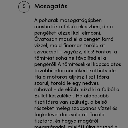
Mosogatás
5
A poharak mosogatógépben
moshatók a felső rekeszben, de a
pengéket kézzel kell elmosni.
Óvatosan mosd el a pengét forró
vízzel, majd finoman töröld át
szivaccsal – vigyázz, éles! Fontos: a
tömítést soha ne távolítsd el a
pengéről! A tömítésekkel kapcsolatos
további információkért kattints ide.
Ha a motoros aljrész tisztításra
szorul, töröld le egy nedves
ruhával – de előbb húzd ki a falból a
Bullet készüléket. Ha alaposabb
tisztításra van szükség, a belső
részeket meleg szappanos vízzel és
fogkefével dörzsöld át. Töröld
tisztára, és hagyd magától
megszáradni, mielőtt újra használni