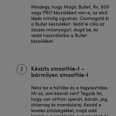
Mindegy, hogy Magic Bullet, Rx, 600
vagy PRO készüléked van-e, az első
lépés mindig ugyanaz. Csomagold ki
a Bullet készüléket. Vedd le róla az
összes műanyagot, dugd be, és
vedd használatba a Bullet
készüléket.
Készíts smoothie-t –
2
bármilyen smoothie-t
Nézz be a hűtőbe és a fagyasztóba.
Mi az, ami kéznél van? Tegyük fel,
hogy van otthon spenót, banán, jég,
chiamag és mandulatej. Kezdd a
leveles zöldségekkel, majd add