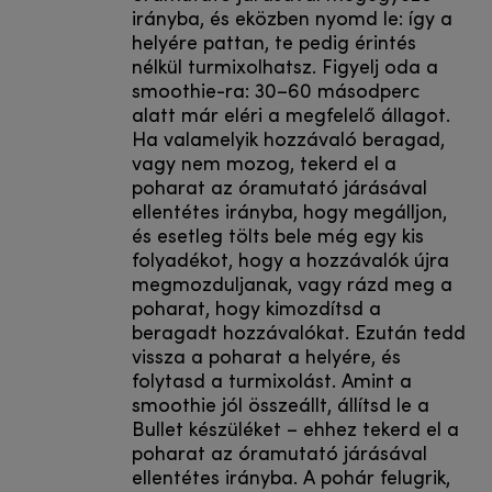
irányba, és eközben nyomd le: így a
helyére pattan, te pedig érintés
nélkül turmixolhatsz. Figyelj oda a
smoothie-ra: 30–60 másodperc
alatt már eléri a megfelelő állagot.
Ha valamelyik hozzávaló beragad,
vagy nem mozog, tekerd el a
poharat az óramutató járásával
ellentétes irányba, hogy megálljon,
és esetleg tölts bele még egy kis
folyadékot, hogy a hozzávalók újra
megmozduljanak, vagy rázd meg a
poharat, hogy kimozdítsd a
beragadt hozzávalókat. Ezután tedd
vissza a poharat a helyére, és
folytasd a turmixolást. Amint a
smoothie jól összeállt, állítsd le a
Bullet készüléket – ehhez tekerd el a
poharat az óramutató járásával
ellentétes irányba. A pohár felugrik,