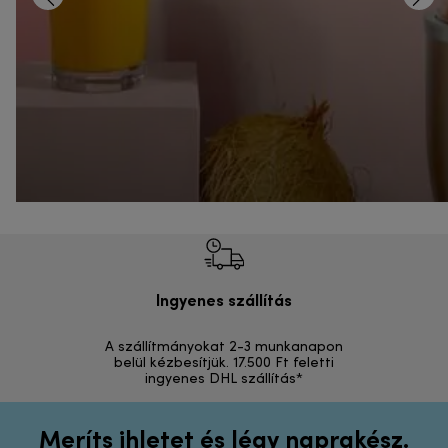
Ingyenes szállítás
Vi
A szállítmányokat 2-3 munkanapon
Visszak
belül kézbesítjük. 17.500 Ft feletti
ingyenes DHL szállítás*
Meríts ihletet és légy naprakész.