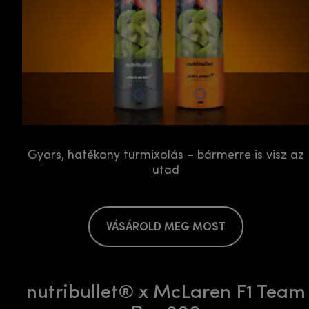
Gyors, hatékony turmixolás – bármerre is visz az
utad
VÁSÁROLD MEG MOST
nutribullet® x McLaren F1 Team