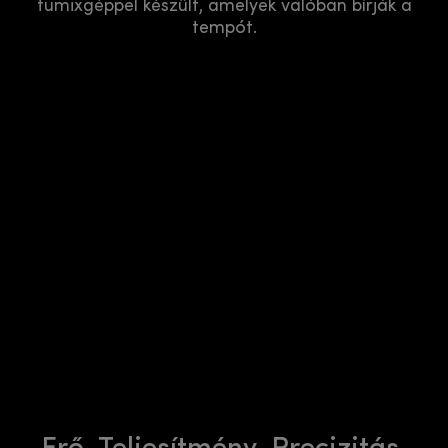
tumixgéppel készült, amelyek valóban bírják a
tempót.
Erő. Teljesítmény. Precizitás.