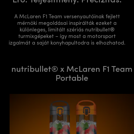
A McLaren F1 Team versenyautóinak fejlett
mérnöki megoldásai inspirálták ezeket a
különleges, limitált szériás nutribullet®
turmixgépeket – így most a motorsport
izgalmát a saját konyhapultodra is elhozhatod.
nutribullet® x McLaren F1 Team
Portable