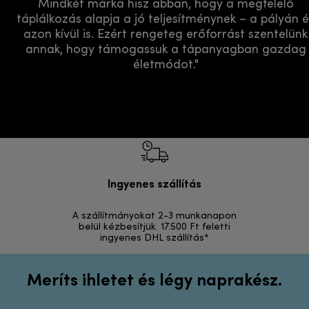
Mindkét márka hisz abban, hogy a megfelelő
táplálkozás alapja a jó teljesítménynek – a pályán é
azon kívül is. Ezért rengeteg erőforrást szentelünk
annak, hogy támogassuk a tápanyagban gazdag
életmódot."
Ingyenes szállítás
Vi
A szállítmányokat 2-3 munkanapon
Visszak
belül kézbesítjük. 17.500 Ft feletti
ingyenes DHL szállítás*
Meríts ihletet és légy naprakész.