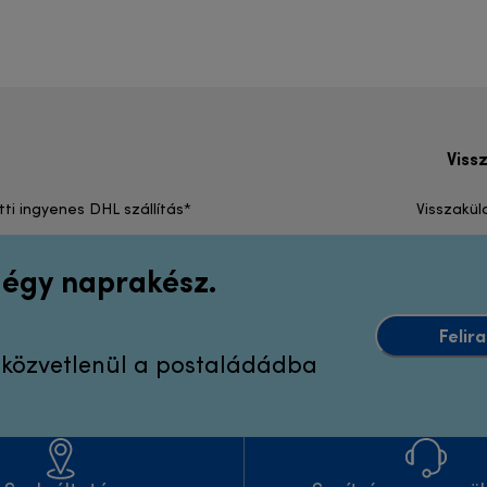
Viss
tti ingyenes DHL szállítás*
Visszakül
 légy naprakész.
Felir
k közvetlenül a postaládádba