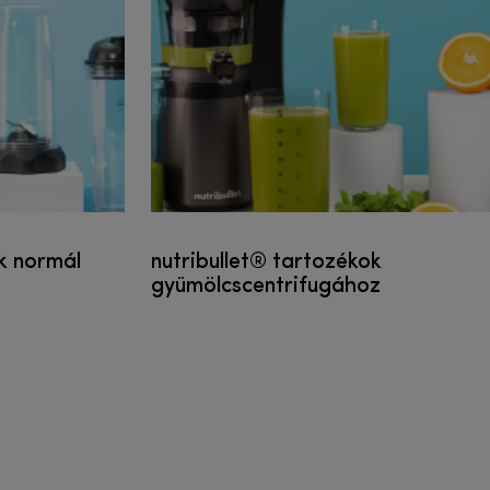
k normál
nutribullet® tartozékok
gyümölcscentrifugához