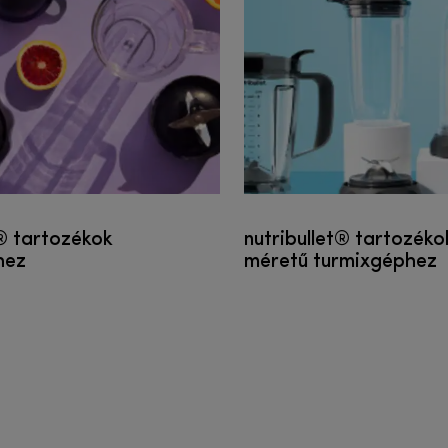
t® tartozékok
nutribullet® tartozéko
hez
méretű turmixgéphez