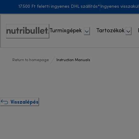
Skip
17.500 Ft feletti ingyenes DHL szállítás*
Ingyenes visszakü
to
Content
Turmixgépek
Tartozékok
Accessibility
Statement
Return to homepage
Instruction Manuals
Visszalépés