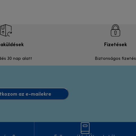
zaküldések
Fizetések
dés 30 nap alatt
Biztonságos fizetés
atkozom az e-mailekre