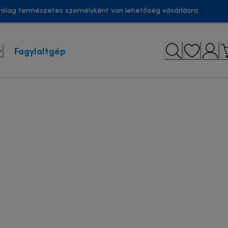
ólag természetes személyként van lehetőség vásárlásra
Fagylaltgép