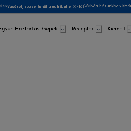
Vásárolj közvetlenül a nutribullet®-től
ldés
Webáruházunkban kizár
Egyéb Háztartási Gépek
Receptek
Kiemelt