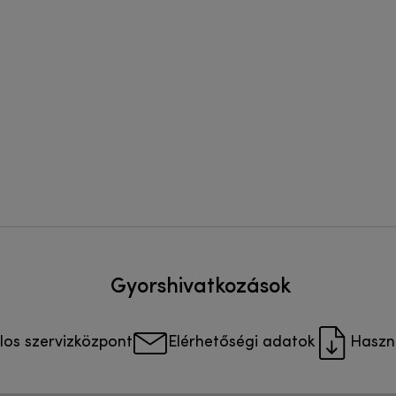
Gyorshivatkozások
los szervizközpont
Elérhetőségi adatok
Haszná