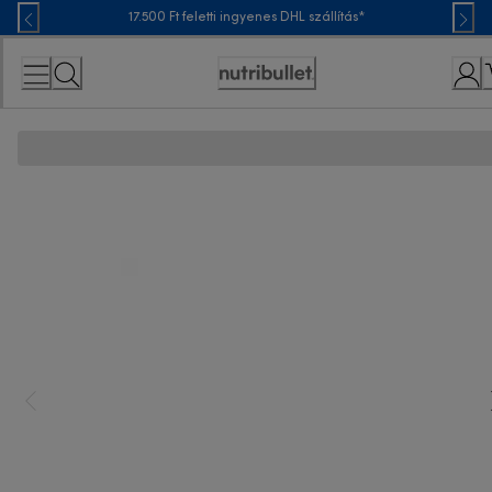
Skip
17.500 Ft feletti ingyenes DHL szállítás*
to
Content
Accessibility
Statement