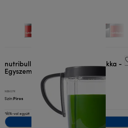
nutribullet® Pro 900W 4 tartozékka -
Egyszemélyes turmixgép
NB907R
Piros
Szín
:
*ÁFA-val együtt
Értesíts