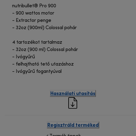
nutribullet® Pro 900
- 900 wattos motor
- Extractor penge
- 32oz (900ml) Colossal pohár
4 tartozékot tartalmaz
- 32oz (900 ml) Colossal pohár
- Ivógyűrű
- felhajtható tető utazáshoz
- Ivógyűrű fogantyúval
Használati utasítás
Regisztráld terméked