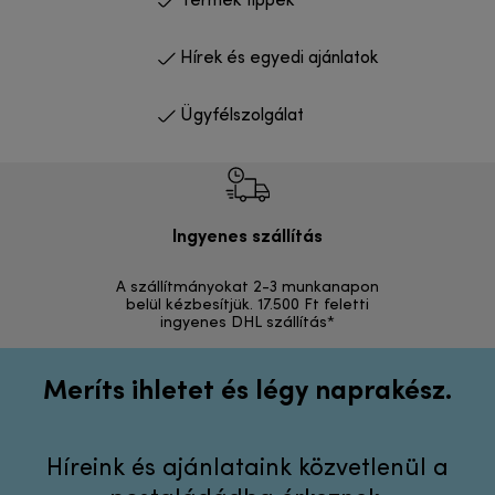
Termék tippek
Hírek és egyedi ajánlatok
Ügyfélszolgálat
Ingyenes szállítás
Vi
A szállítmányokat 2-3 munkanapon
Visszak
belül kézbesítjük. 17.500 Ft feletti
ingyenes DHL szállítás*
Meríts ihletet és légy naprakész.
Híreink és ajánlataink közvetlenül a