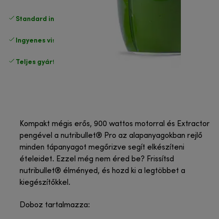
Standard ingyenes kiszállítás
17500 Ft
Ingyenes visszaküldés
.
Teljes gyártói garancia
.
Kompakt mégis erős, 900 wattos motorral és Extractor
pengével a nutribullet® Pro az alapanyagokban rejlő
minden tápanyagot megőrizve segít elkészíteni
ételeidet. Ezzel még nem éred be? Frissítsd
nutribullet® élményed, és hozd ki a legtöbbet a
kiegészítőkkel.
Doboz tartalmazza: