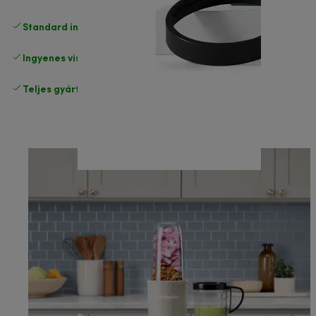
Standard ingyenes kiszállítás
17500 Ft
Ingyenes visszaküldés
.
Teljes gyártói garancia
.