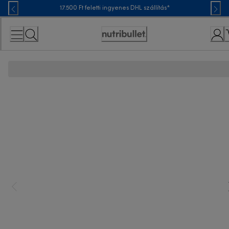
Skip
17.500 Ft feletti ingyenes DHL szállítás*
to
Content
Accessibility
Statement