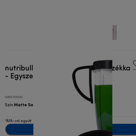
nutribullet® Pro Mineral 4 tartozékka
- Egyszemélyes turmixgép
NB907MASN
Matte Sand
Szín
:
*ÁFA-val együtt
Értesíts