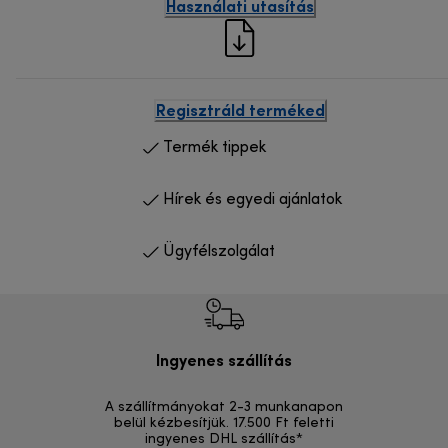
Használati utasítás
Regisztráld terméked
Termék tippek
Hírek és egyedi ajánlatok
Ügyfélszolgálat
Ingyenes szállítás
Vi
A szállítmányokat 2-3 munkanapon
Visszak
belül kézbesítjük. 17.500 Ft feletti
ingyenes DHL szállítás*