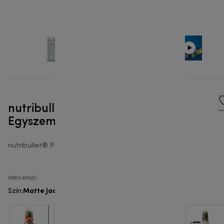
nutribullet® Pro 900W -
Egyszemélyes turmixgép
nutribullet® Pro 900
NB904MAJD
Matte Jade
Szín
: