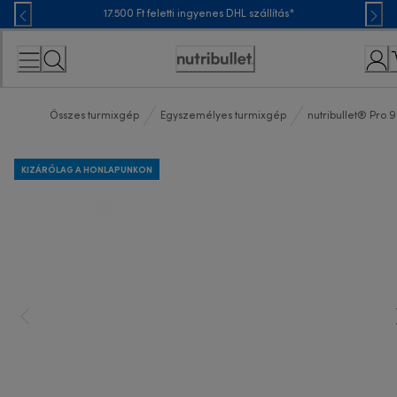
Skip
17.500 Ft feletti ingyenes DHL szállítás*
to
Content
Accessibility
Statement
Összes turmixgép
Egyszemélyes turmixgép
nutribullet® Pro 
KIZÁRÓLAG A HONLAPUNKON