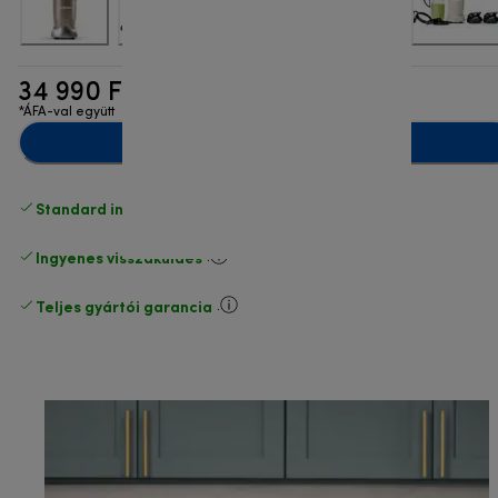
34 990 Ft
*ÁFA-val együtt
Hozzáadás a kosárhoz
Standard ingyenes kiszállítás
17500 Ft
Ingyenes visszaküldés
.
Teljes gyártói garancia
.