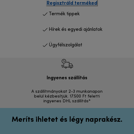
Regisztráld terméked
Termék tippek
Hírek és egyedi ajánlatok
Ügyfélszolgálat
Ingyenes szállítás
Vi
A szállítmányokat 2-3 munkanapon
Visszak
belül kézbesítjük. 17.500 Ft feletti
ingyenes DHL szállítás*
Meríts ihletet és légy naprakész.