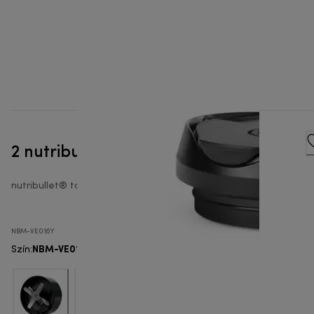
2 nutribullet Flip - To-go fedelek
nutribullet® tartozékok turmixgéphez
NBM-VE016Y
NBM-VE016Y
Szín
: