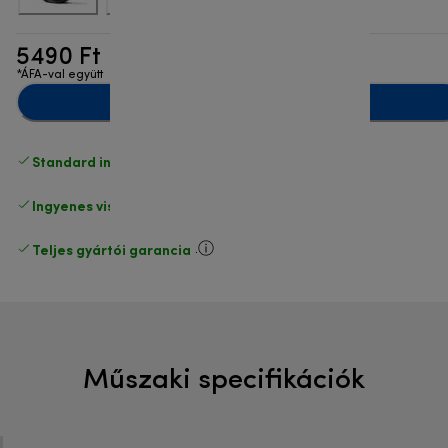
5490 Ft
*ÁFA-val együtt
Hozzáadás a kosárhoz
Standard ingyenes kiszállítás
17500 Ft
Ingyenes visszaküldés
.
Teljes gyártói garancia
.
Műszaki specifikációk