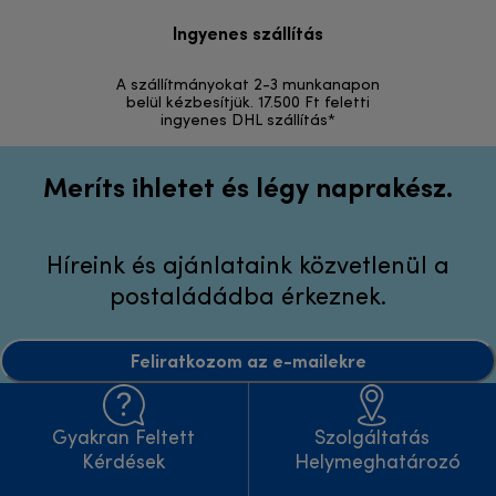
Ingyenes szállítás
Vi
A szállítmányokat 2-3 munkanapon
Visszak
belül kézbesítjük. 17.500 Ft feletti
ingyenes DHL szállítás*
Meríts ihletet és légy naprakész.
Híreink és ajánlataink közvetlenül a
postaládádba érkeznek.
Feliratkozom az e-mailekre
Gyakran Feltett
Szolgáltatás
Kérdések
Helymeghatározó