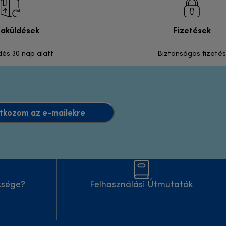
zaküldések
Fizetések
dés 30 nap alatt
Biztonságos fizetés
atkozom az e-mailekre
ksége?
Felhasználási Útmutatók