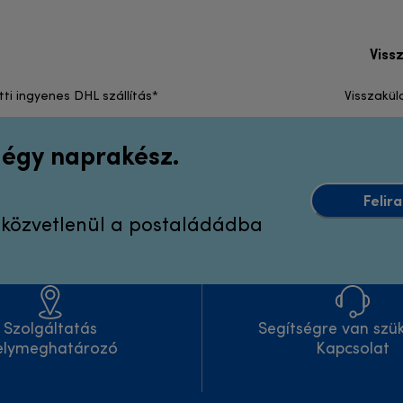
Viss
tti ingyenes DHL szállítás*
Visszakül
 légy naprakész.
Felir
k közvetlenül a postaládádba
Szolgáltatás
Segítségre van szü
elymeghatározó
Kapcsolat