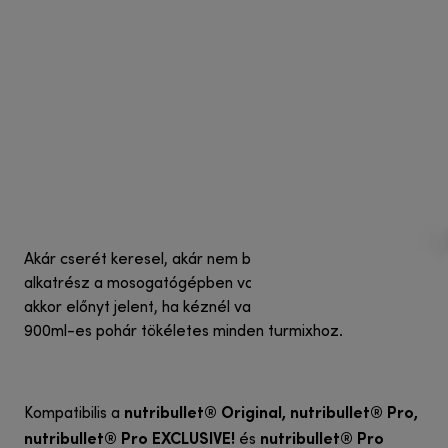
Akár cserét keresel, akár nem bírod ki amíg a többi
alkatrész a mosogatógépben van és már turmixolnál,
akkor előnyt jelent, ha kéznél van egy extra pohár. Ez a
900ml-es pohár tökéletes minden turmixhoz.
nutribullet® Original, nutribullet® Pro,
Kompatibilis a
nutribullet® Pro EXCLUSIVE!
nutribullet® Pro
és