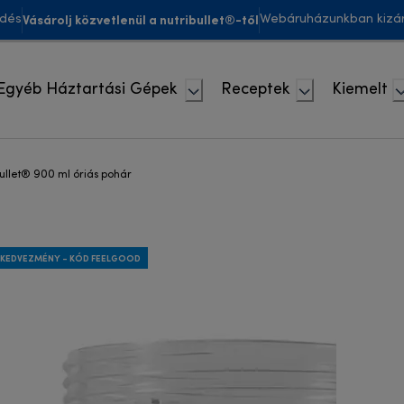
Vásárolj közvetlenül a nutribullet®-től
ldés
Webáruházunkban kizár
Egyéb Háztartási Gépek
Receptek
Kiemelt
bullet® 900 ml óriás pohár
 KEDVEZMÉNY - KÓD FEELGOOD