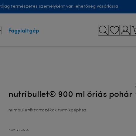
ólag természetes személyként van lehetőség vásárlásra
Fagylaltgép
nutribullet® 900 ml óriás pohár
nutribullet® tartozékok turmixgéphez
NBM-VE022DL