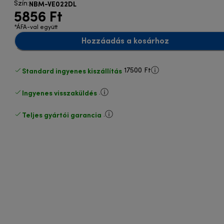
NBM-VE022DL
Szín
:
5856 Ft
*ÁFA-val együtt
Hozzáadás a kosárhoz
Standard ingyenes kiszállítás
17500 Ft
Ingyenes visszaküldés
.
Teljes gyártói garancia
.