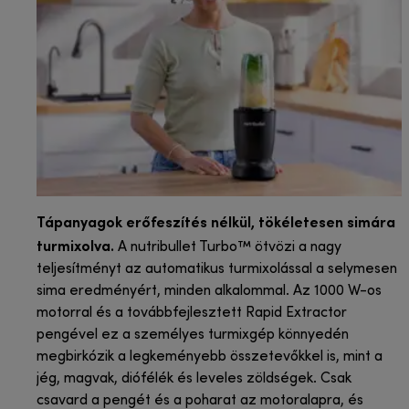
Tápanyagok erőfeszítés nélkül, tökéletesen simára
turmixolva.
A nutribullet Turbo™ ötvözi a nagy
teljesítményt az automatikus turmixolással a selymesen
sima eredményért, minden alkalommal. Az 1000 W-os
motorral és a továbbfejlesztett Rapid Extractor
pengével ez a személyes turmixgép könnyedén
megbirkózik a legkeményebb összetevőkkel is, mint a
jég, magvak, diófélék és leveles zöldségek. Csak
csavard a pengét és a poharat az motoralapra, és