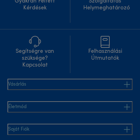
Gyakran Feltett
Szolgáltatás
Kérdések
Helymeghatározó
Segítségre van
Felhasználási
szüksége?
Útmutatók
Kapcsolat
Vásárlás
Életmód
Saját Fiók