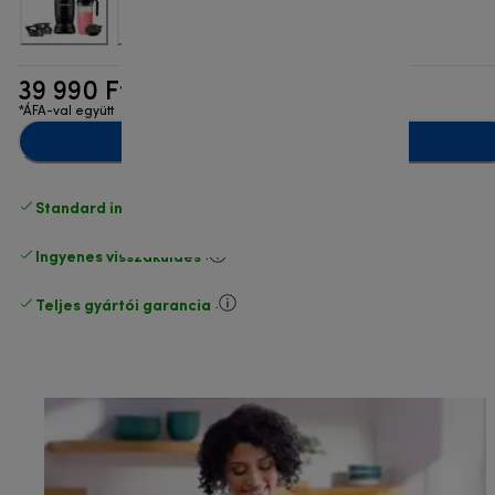
39 990 Ft
*ÁFA-val együtt
Hozzáadás a kosárhoz
Standard ingyenes kiszállítás
17500 Ft
Ingyenes visszaküldés
.
Teljes gyártói garancia
.