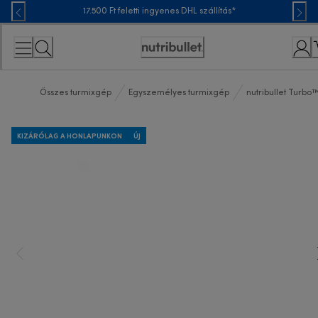
Skip
17.500 Ft feletti ingyenes DHL szállítás*
to
Content
Accessibility
Statement
Összes turmixgép
Egyszemélyes turmixgép
nutribullet Turbo
KIZÁRÓLAG A HONLAPUNKON
ÚJ