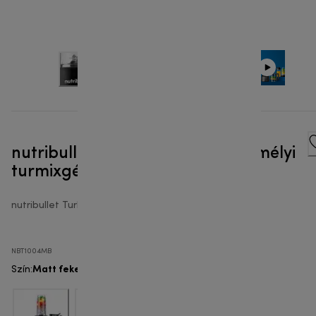
nutribullet® Turbo 1000W - Személyi
turmixgép
nutribullet Turbo™
NBT1004MB
Matt fekete
Szín
: