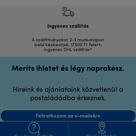
Ingyenes szállítás
Vi
A szállítmányokat 2-3 munkanapon
Visszak
belül kézbesítjük. 17.500 Ft feletti
ingyenes DHL szállítás*
Meríts ihletet és légy naprakész.
Híreink és ajánlataink közvetlenül a
postaládádba érkeznek.
Feliratkozom az e-mailekre