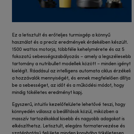
Ez a letisztult és erőteljes turmixgép a könnyű
használat és a precíz eredmények érdekében készült.
1500 wattos motorja, többféle kehelymérete és az 5
fokozatú sebességszabályozás – amely a legszélesebb
tartomány a nutribullet modellek között – minden igényt
kielégít. Ráadásul az intelligens automata ciklus érzékeli
a hozzávalók mennyiségét, és ennek megfelelően állítja
be a sebességet, az időt és a működési módot, hogy
mindig tökéletes eredményt kapj.
Egyszerű, intuitív kezelőfelülete lehetővé teszi, hogy
könnyedén válassz a beállítások közül, miközben a
masszív tartozékokkal kisebb és nagyobb adagokat is
elkészíthetsz. Letisztult, elegáns formatervezése és
szaténhatású felülete minden konyhába tökéletesen