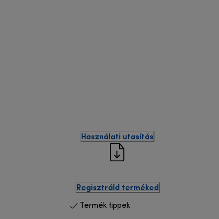
Használati utasítás
Regisztráld terméked
Termék tippek