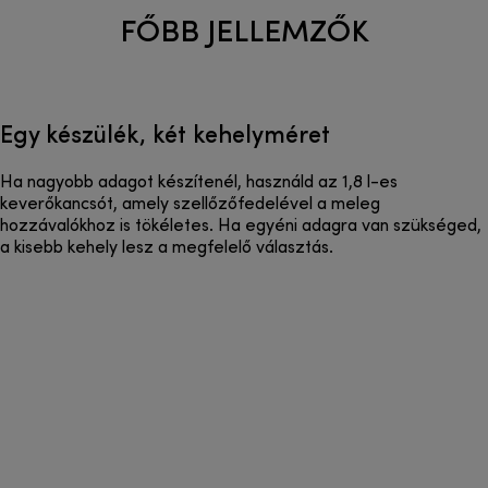
FŐBB JELLEMZŐK
Egy készülék, két kehelyméret
Ha nagyobb adagot készítenél, használd az 1,8 l-es
keverőkancsót, amely szellőzőfedelével a meleg
hozzávalókhoz is tökéletes. Ha egyéni adagra van szükséged,
a kisebb kehely lesz a megfelelő választás.