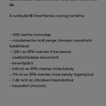
illik.
A nutribullet® SmartSense csomag tartalma:
- 1500 wattos motoralap
- rozsdamentes acél penge, könnyen csavarható
kialakítással
- 1,89 l-es BPA-mentes tritan kancsó
- szellőzőfedeles kancsótető
- keverőpálca
- 946 ml-es BPA-mentes tritan kehely
- 710 ml-es BPA-mentes tritan kehely fogantyúval
- 2 db tető az útközbeni használathoz
- használati útmutató