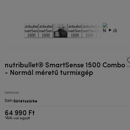
nutribullet® SmartSense 1500 Combo
- Normál méretű turmixgép
NBF550DG
Sötétszürke
Szín
:
64 990 Ft
*ÁFA-val együtt