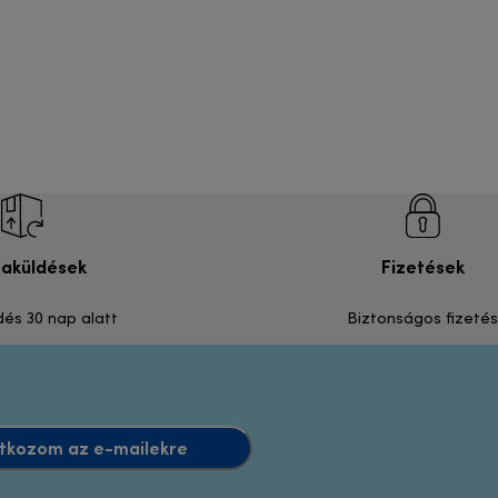
zaküldések
Fizetések
dés 30 nap alatt
Biztonságos fizetés
atkozom az e-mailekre