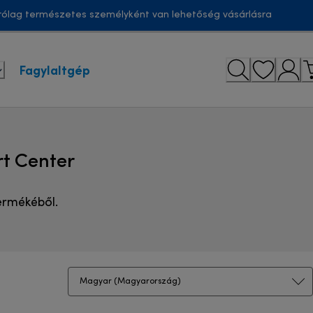
ólag természetes személyként van lehetőség vásárlásra
Fagylaltgép
rt Center
ermékéből.
Magyar (Magyarország)