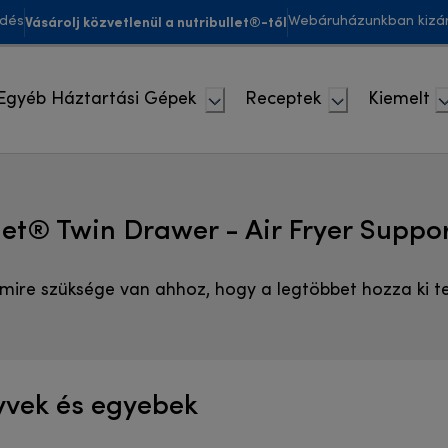
Vásárolj közvetlenül a nutribullet®-től
ldés
Webáruházunkban kizár
Egyéb Háztartási Gépek
Receptek
Kiemelt
let® Twin Drawer - Air Fryer Suppo
mire szüksége van ahhoz, hogy a legtöbbet hozza ki t
yvek és egyebek