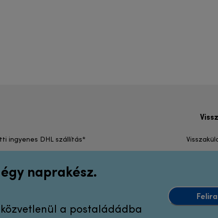
Viss
tti ingyenes DHL szállítás*
Visszakül
 légy naprakész.
Felir
k közvetlenül a postaládádba