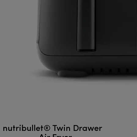
nutribullet® Twin Drawer
- Air Fryer