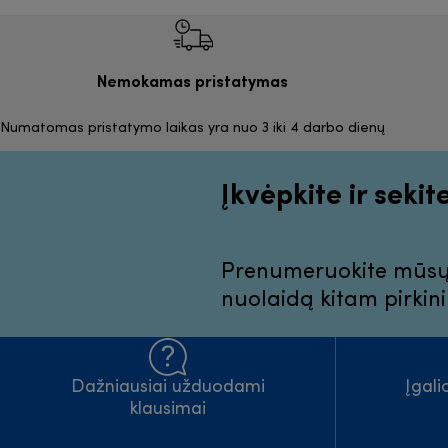
Nemokamas pristatymas
Numatomas pristatymo laikas yra nuo 3 iki 4 darbo dienų
Įkvėpkite ir sekit
Prenumeruokite mūsų n
nuolaidą kitam pirkini
Dažniausiai užduodami
Įgal
klausimai