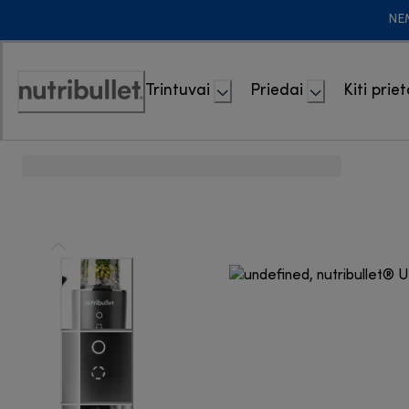
Skip
NE
to
Content
Trintuvai
Priedai
Kiti priet
Accessibility
Statement