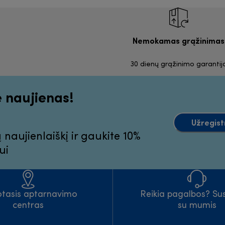
Nemokamas grąžinimas
30 dienų grąžinimo garantij
e naujienas!
Užregist
aujienlaiškį ir gaukite 10%
ui
iotasis aptarnavimo
Reikia pagalbos? Sus
centras
su mumis