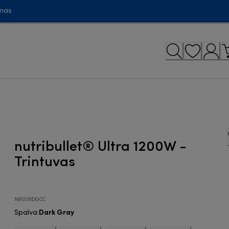
mas
nutribullet® Ultra 1200W -
Trintuvas
NB1206DGCC
Dark Gray
Spalva
: