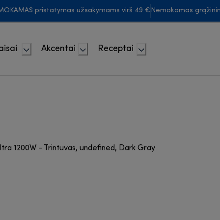
MOKAMAS pristatymas užsakymams virš 49 €
Nemokamas grąžini
aisai
Akcentai
Receptai