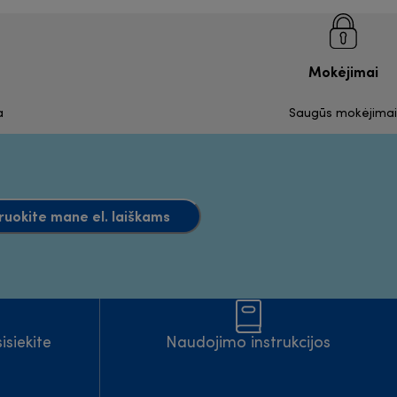
Mokėjimai
a
Saugūs mokėjimai
ruokite mane el. laiškams
isiekite
Naudojimo instrukcijos