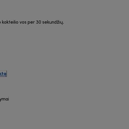
o kokteilio vos per 30 sekundžių.
ktą
lymai