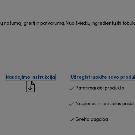
malų našumą, greitį ir patvarumą.Nuo šviežių ingredientų iki tobul
Naudojimo instrukcija
Užregistruokite savo produ
Patarimai dėl produkto
Naujienos ir specialūs pasiū
Greita pagalba