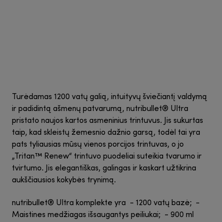
Turėdamas 1200 vatų galią, intuityvų šviečiantį valdymą
ir padidintą ašmenų patvarumą, nutribullet® Ultra
pristato naujos kartos asmeninius trintuvus. Jis sukurtas
taip, kad skleistų žemesnio dažnio garsą, todėl tai yra
pats tyliausias mūsų vienos porcijos trintuvas, o jo
„Tritan™ Renew“ trintuvo puodeliai suteikia tvarumo ir
tvirtumo. Jis elegantiškas, galingas ir kaskart užtikrina
aukščiausios kokybės trynimą.
nutribullet® Ultra komplekte yra - 1200 vatų bazė; -
Maistines medžiagas išsaugantys peiliukai; - 900 ml