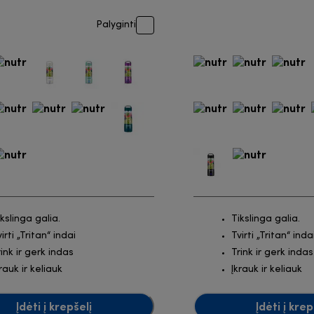
Palyginti
ikslinga galia.
Tikslinga galia.
irti „Tritan“ indai
Tvirti „Tritan“ inda
rink ir gerk indas
Trink ir gerk indas
rauk ir keliauk
Įkrauk ir keliauk
Įdėti į krepšelį
Įdėti į krep