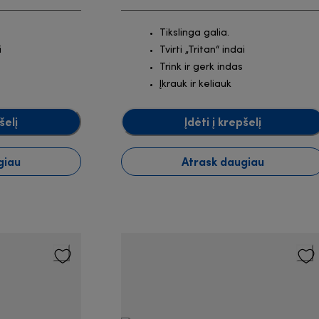
Tikslinga galia.
i
Tvirti „Tritan“ indai
Trink ir gerk indas
Įkrauk ir keliauk
šelį
Įdėti į krepšelį
giau
Atrask daugiau