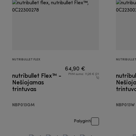
NUTRIBULLET FLEX
NUTRIBULLET
64,90 €
nutribullet Flex™ -
nutribu
PVM suma: 11,26 € (21
%)
Nešiojamas
Nešioj
trintuvas
trintuv
NBP013GM
NBP013W
Palyginti