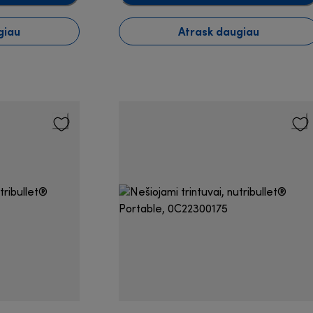
giau
Atrask daugiau