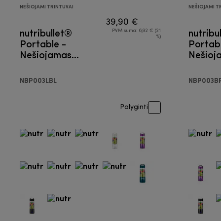
NEŠIOJAMI TRINTUVAI
NEŠIOJAMI T
39,90 €
nutribullet®
nutribu
PVM suma: 6,92 € (21
%)
Portable -
Portabl
Nešiojamas
Nešioj
trintuvas
trintuv
NBP003LBL
NBP003B
Palyginti