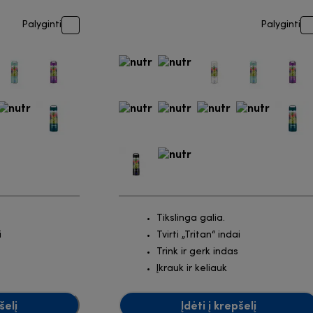
Palyginti
Palyginti
Tikslinga galia.
i
Tvirti „Tritan“ indai
Trink ir gerk indas
Įkrauk ir keliauk
šelį
Įdėti į krepšelį