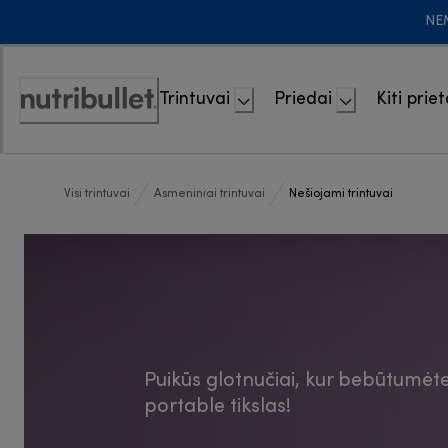
Skip
NE
to
Content
Trintuvai
Priedai
Kiti priet
Accessibility
Statement
Visi trintuvai
Asmeniniai trintuvai
Nešiojami trintuvai
Puikūs glotnučiai, kur bebūtumėte:
portable tikslas!