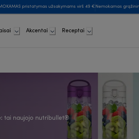
MOKAMAS pristatymas užsakymams virš 49 €
Nemokamas grąžini
aisai
Akcentai
Receptai
 tai naujojo nutribullet®