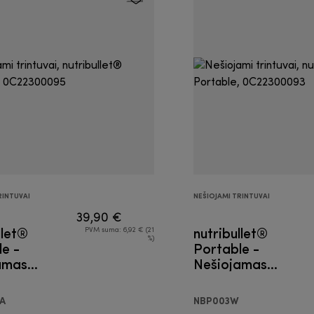
RINTUVAI
NEŠIOJAMI TRINTUVAI
39,90 €
llet®
nutribullet®
PVM suma: 6,92 € (21
%)
e -
Portable -
amas
Nešiojamas
as
trintuvas
A
NBP003W