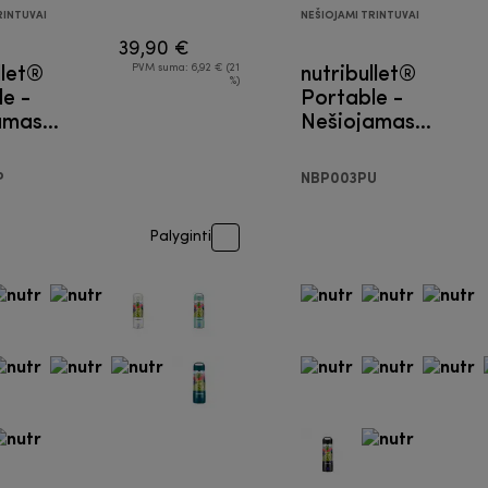
RINTUVAI
NEŠIOJAMI TRINTUVAI
39,90 €
llet®
nutribullet®
PVM suma: 6,92 € (21
%)
e -
Portable -
amas
Nešiojamas
as
trintuvas
P
NBP003PU
Palyginti