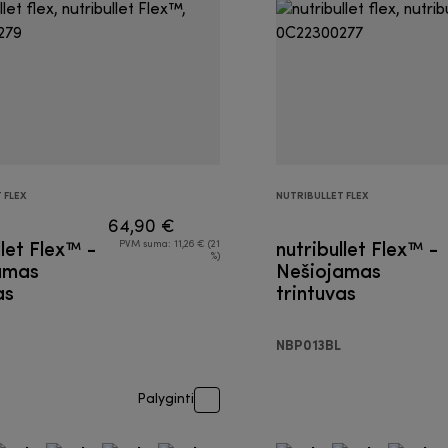
 FLEX
NUTRIBULLET FLEX
64,90 €
llet Flex™ -
nutribullet Flex™ -
PVM suma: 11,26 € (21
%)
amas
Nešiojamas
as
trintuvas
NBP013BL
Palyginti