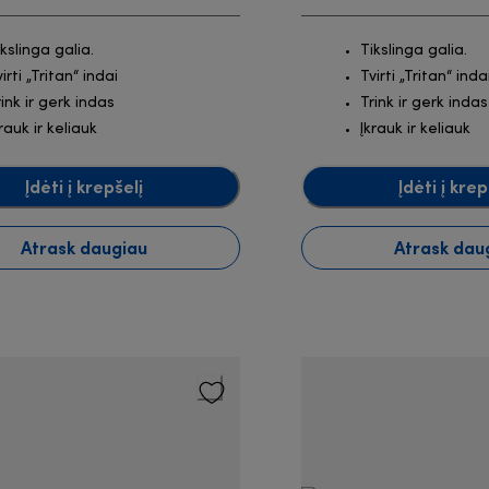
ikslinga galia.
Tikslinga galia.
irti „Tritan“ indai
Tvirti „Tritan“ inda
rink ir gerk indas
Trink ir gerk indas
rauk ir keliauk
Įkrauk ir keliauk
Įdėti į krepšelį
Įdėti į krep
Atrask daugiau
Atrask dau