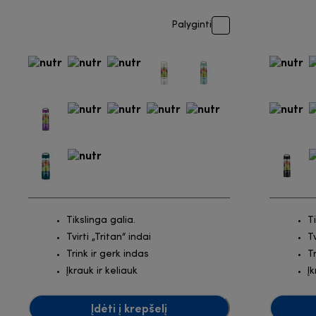
Palyginti
Tikslinga galia.
T
Tvirti „Tritan“ indai
Tv
Trink ir gerk indas
T
Įkrauk ir keliauk
Įk
Įdėti į krepšelį