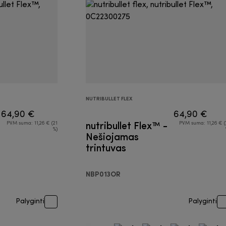
NUTRIBULLET FLEX
64,90 €
64,90 €
nutribullet Flex™ -
PVM suma: 11,26 € (21
PVM suma: 11,26 € (
%)
Nešiojamas
trintuvas
NBP013OR
Palyginti
Palyginti