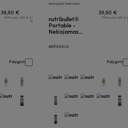
NEŠIOJAMI TRINTUVAI
39,90 €
39,90 €
nutribullet®
PVM suma: 6,92 € (21
PVM suma: 6,92 € (
%)
Portable -
Nešiojamas
trintuvas
NBP003LG
Palyginti
Palyginti