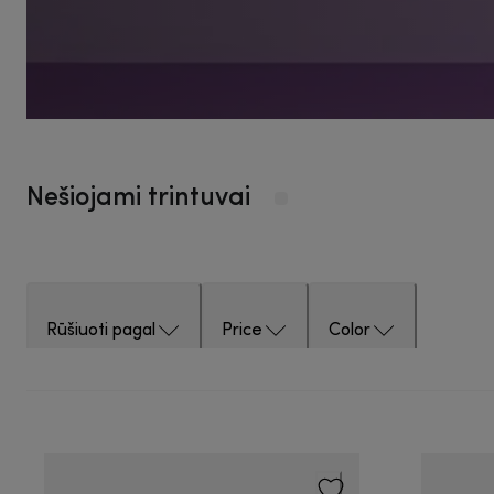
Nešiojami trintuvai
Rūšiuoti pagal
Price
Color