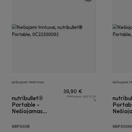
NEŠIOJAMI TRINTUVAI
NEŠIOJAMI T
39,90 €
nutribullet®
nutribu
PVM suma: 6,92 € (21
%)
Portable -
Portabl
Nešiojamas
Nešioj
trintuvas
trintuv
NBP003B
NBP003M