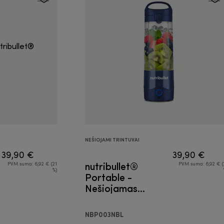
NEŠIOJAMI TRINTUVAI
39,90 €
39,90 €
nutribullet®
PVM suma: 6,92 € (21
PVM suma: 6,92 € (
%)
Portable -
Nešiojamas
trintuvas
NBP003NBL