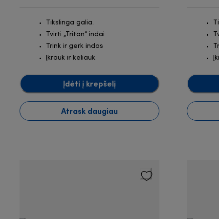
Tikslinga galia.
T
Tvirti „Tritan“ indai
Tv
Trink ir gerk indas
T
Įkrauk ir keliauk
Įk
Įdėti į krepšelį
Atrask daugiau