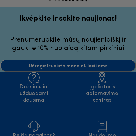
Įkvėpkite ir sekite naujienas!
Prenumeruokite mūsų naujienlaiškį ir
gaukite 10% nuolaidą kitam pirkiniui
Užregistruokite mane el. laiškams
Dažniausiai
Įgaliotasis
užduodami
aptarnavimo
klausimai
centras
Reikia pagalbos?
Naudojimo