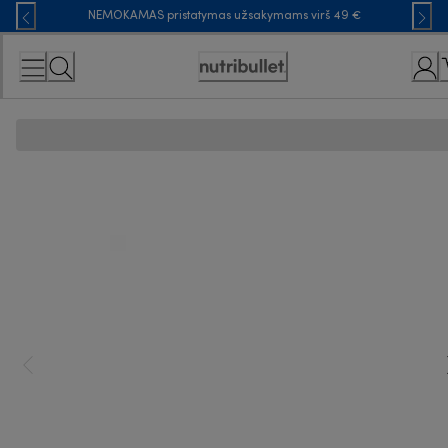
Skip
NEMOKAMAS pristatymas užsakymams virš 49 €
to
Content
Accessibility
Statement