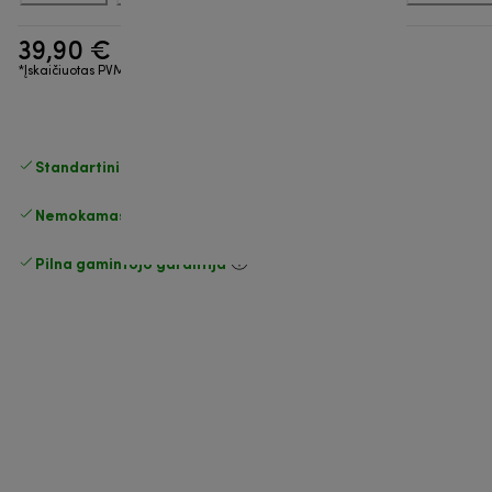
39,90 €
*Įskaičiuotas PVM
Standartinis nemokamas
Pristatymas
Nemokamas grąžinimas
Pilna gamintojo garantija