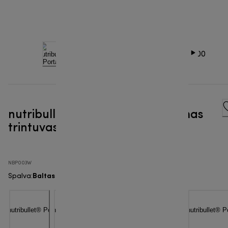
nutribullet® Portable - Nešiojamas
trintuvas
NBP003W
Baltas
Spalva
: