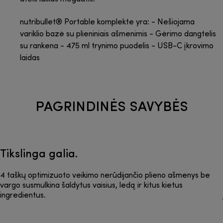
nutribullet® Portable komplekte yra: - Nešiojama
variklio bazė su plieniniais ašmenimis - Gėrimo dangtelis
su rankena - 475 ml trynimo puodelis - USB-C įkrovimo
laidas
PAGRINDINĖS SAVYBĖS
Tikslinga galia.
4 taškų optimizuoto veikimo nerūdijančio plieno ašmenys be
vargo susmulkina šaldytus vaisius, ledą ir kitus kietus
ingredientus.