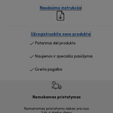
Naudojimo instrukcija
Užregistruokite savo produktą
Patarimai dėl produkto
Naujienos ir specialūs pasiūlymai
Greita pagalba
Nemokamas pristatymas
Nemoka
Numatomas pristatymo laikas yra nuo
30 dienų
3 iki 4 darbo dienų