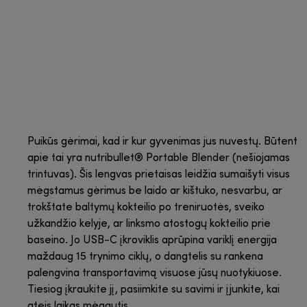
Puikūs gėrimai, kad ir kur gyvenimas jus nuvestų. Būtent
apie tai yra nutribullet® Portable Blender (nešiojamas
trintuvas). Šis lengvas prietaisas leidžia sumaišyti visus
mėgstamus gėrimus be laido ar kištuko, nesvarbu, ar
trokštate baltymų kokteilio po treniruotės, sveiko
užkandžio kelyje, ar linksmo atostogų kokteilio prie
baseino. Jo USB-C įkroviklis aprūpina variklį energija
maždaug 15 trynimo ciklų, o dangtelis su rankena
palengvina transportavimą visuose jūsų nuotykiuose.
Tiesiog įkraukite jį, pasiimkite su savimi ir įjunkite, kai
ateis laikas mėgautis.