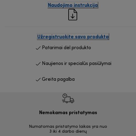
Naudojimo instrukcija
Užregistruokite savo produktą
Patarimai dėl produkto
Naujienos ir specialūs pasiūlymai
Greita pagalba
Nemokamas pristatymas
Nemoka
Numatomas pristatymo laikas yra nuo
30 dienų
3 iki 4 darbo dienų