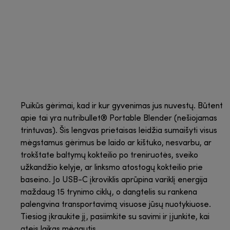
Puikūs gėrimai, kad ir kur gyvenimas jus nuvestų. Būtent
apie tai yra nutribullet® Portable Blender (nešiojamas
trintuvas). Šis lengvas prietaisas leidžia sumaišyti visus
mėgstamus gėrimus be laido ar kištuko, nesvarbu, ar
trokštate baltymų kokteilio po treniruotės, sveiko
užkandžio kelyje, ar linksmo atostogų kokteilio prie
baseino. Jo USB-C įkroviklis aprūpina variklį energija
maždaug 15 trynimo ciklų, o dangtelis su rankena
palengvina transportavimą visuose jūsų nuotykiuose.
Tiesiog įkraukite jį, pasiimkite su savimi ir įjunkite, kai
ateis laikas mėgautis.