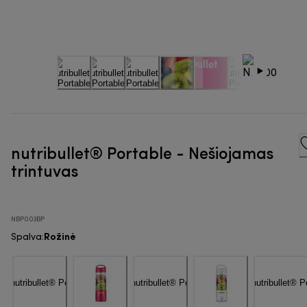
nutribullet® Portable - Nešiojamas
trintuvas
NBP003BP
Rožinė
Spalva
: