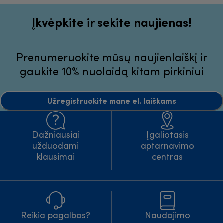
Įkvėpkite ir sekite naujienas!
Prenumeruokite mūsų naujienlaiškį ir
gaukite 10% nuolaidą kitam pirkiniui
Užregistruokite mane el. laiškams
Dažniausiai
Įgaliotasis
užduodami
aptarnavimo
klausimai
centras
Reikia pagalbos?
Naudojimo