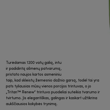
Turėdamas 1200 vatų galią, intuityvų šviečiantį valdymą
ir padidintą ašmenų patvarumą, nutribullet® Ultra
pristato naujos kartos asmeninius trintuvus. Jis sukurtas
taip, kad skleistų žemesnio dažnio garsą, todėl tai yra
pats tyliausias mūsų vienos porcijos trintuvas, o jo
„Tritan™ Renew“ trintuvo puodeliai suteikia tvarumo ir
tvirtumo. Jis elegantiškas, galingas ir kaskart užtikrina
aukščiausios kokybės trynimą.