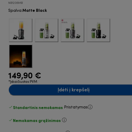
NB1206MB
Matte Black
Spalva
:
149,90 €
*Įskaičiuotas PVM
Įdėti į krepšelį
Standartinis nemokamas
Pristatymas
Nemokamas grąžinimas