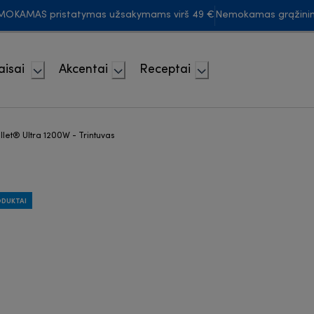
MOKAMAS pristatymas užsakymams virš 49 €
Nemokamas grąžini
aisai
Akcentai
Receptai
ullet® Ultra 1200W - Trintuvas
ODUKTAI