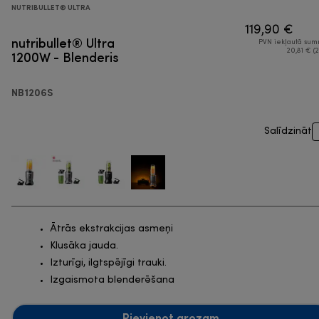
NUTRIBULLET® ULTRA
119,90 €
nutribullet® Ultra
PVN iekļautā su
1200W - Blenderis
20,81 € (2
NB1206S
Salīdzināt
Ātrās ekstrakcijas asmeņi
Klusāka jauda.
Izturīgi, ilgtspējīgi trauki.
Izgaismota blenderēšana
Pievienot grozam