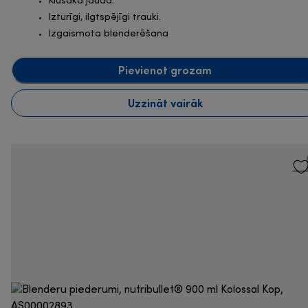
Klusāka jauda.
Izturīgi, ilgtspējīgi trauki.
Izgaismota blenderēšana
Pievienot grozam
Uzzināt vairāk