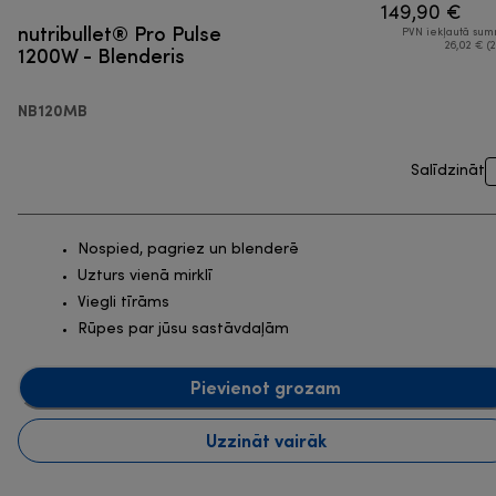
149,90 €
nutribullet® Pro Pulse
PVN iekļautā su
1200W - Blenderis
26,02 € (2
NB120MB
Salīdzināt
Nospied, pagriez un blenderē
Uzturs vienā mirklī
Viegli tīrāms
Rūpes par jūsu sastāvdaļām
Pievienot grozam
Uzzināt vairāk