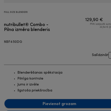
FULL SIZE BLENDERI
129,90 €
nutribullet® Combo -
PVN iekļautā su
Pilna izmēra blenderis
22,54 € (2
NBF450DG
Salīdzināt
Blenderēšanas spēkstacija
Pilnīga kontrole
Jums ir izvēle
Ilgstoša priekšrocība
Pievienot grozam