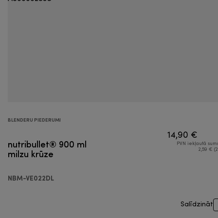
BLENDERU PIEDERUMI
14,90 €
nutribullet® 900 ml
PVN iekļautā su
milzu krūze
2,59 € (2
NBM-VE022DL
Salīdzināt