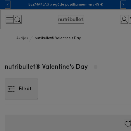
Skip
BEZMAKSAS piegāde pasūtījumiem virs 49 €
to
Content
Accessibility
Statement
Akcijas
nutribullet® Valentine's Day
nutribullet® Valentine's Day
Filtrēt