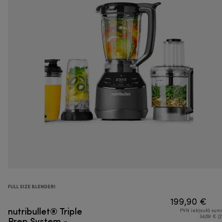
FULL SIZE BLENDERI
199,90 €
nutribullet® Triple
PVN iekļautā su
Prep System -
34,69 € (2