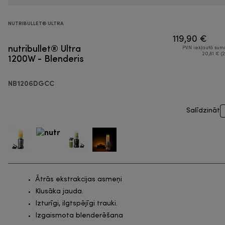
NUTRIBULLET® ULTRA
119,90 €
nutribullet® Ultra
PVN iekļautā su
1200W - Blenderis
20,81 € (2
NB1206DGCC
Salīdzināt
Ātrās ekstrakcijas asmeņi
Klusāka jauda.
Izturīgi, ilgtspējīgi trauki.
Izgaismota blenderēšana