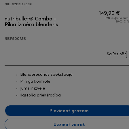
FULL SIZE BLENDERI
149,90 €
nutribullet® Combo -
PVN iekļautā su
Pilna izmēra blenderis
26,02 € (2
NBF500MB
Salīdzināt
Blenderēšanas spēkstacija
Pilnīga kontrole
Jums ir izvēle
Ilgstoša priekšrocība
Pievienot grozam
Uzzināt vairāk