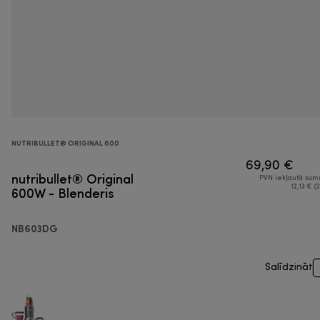
NUTRIBULLET® ORIGINAL 600
69,90 €
nutribullet® Original
PVN iekļautā su
600W - Blenderis
12,13 € (2
NB603DG
Salīdzināt