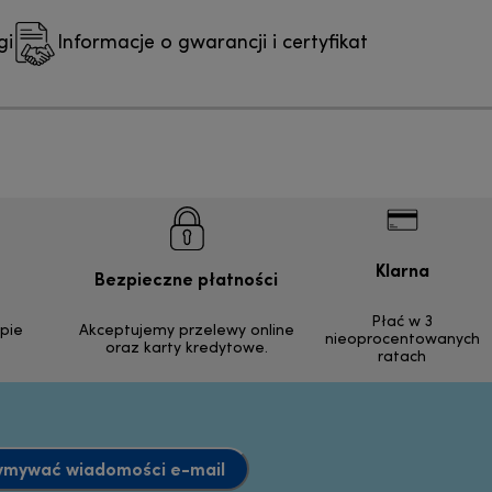
gi
Informacje o gwarancji i certyfikat
Klarna
Bezpieczne płatności
Płać w 3
pie
Akceptujemy przelewy online
nieoprocentowanych
oraz karty kredytowe.
ratach
ymywać wiadomości e-mail