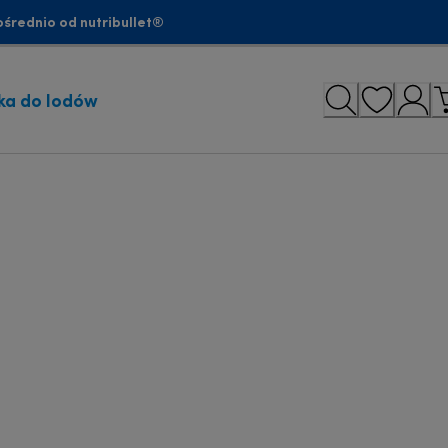
średnio od nutribullet®
ka do lodów