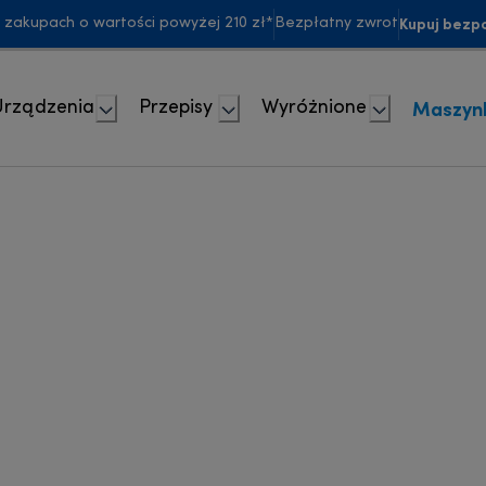
Kupuj bezpo
akupach o wartości powyżej 210 zł*
Bezpłatny zwrot
Maszyn
Urządzenia
Przepisy
Wyróżnione