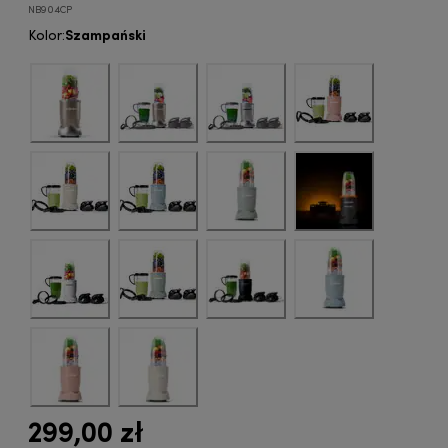
NB904CP
Szampański
Kolor
:
299,00 zł