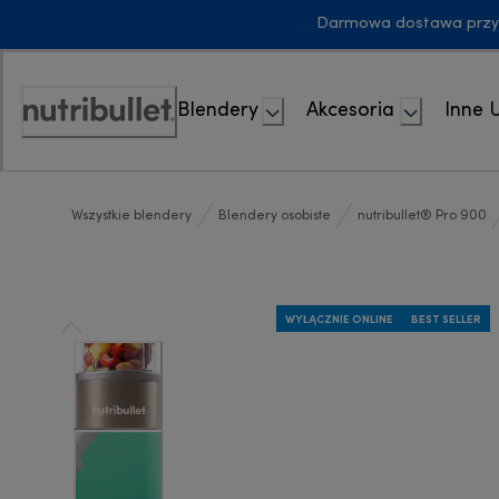
Skip
Darmowa dostawa przy z
to
Content
Blendery
Akcesoria
Inne 
Accessibility
Statement
Wszystkie blendery
Blendery osobiste
nutribullet® Pro 900
WYŁĄCZNIE ONLINE
BEST SELLER