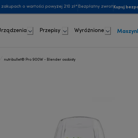
Kupuj bezpo
akupach o wartości powyżej 210 zł*
Bezpłatny zwrot
Maszyn
Urządzenia
Przepisy
Wyróżnione
nutribullet® Pro 900W - Blender osobisty