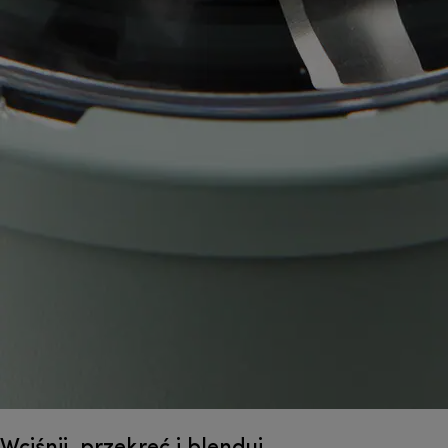
Wciśnij, przekręć i blenduj