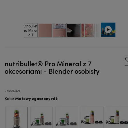
nutribullet® Pro Mineral z 7
akcesoriami - Blender osobisty
NB910MACL
Matowy zgaszony róż
Kolor
: