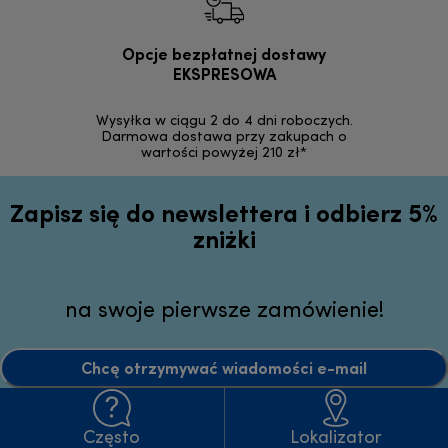
Opcje bezpłatnej dostawy
Bez
EKSPRESOWA
Możesz bezp
zakupion
Wysyłka w ciągu 2 do 4 dni roboczych.
internetowym
Darmowa dostawa przy zakupach o
wartości powyżej 210 zł*
Zapisz się do newslettera i odbierz 5%
zniżki
na swoje pierwsze zamówienie!
Chcę otrzymywać wiadomości e-mail
Często
Lokalizator