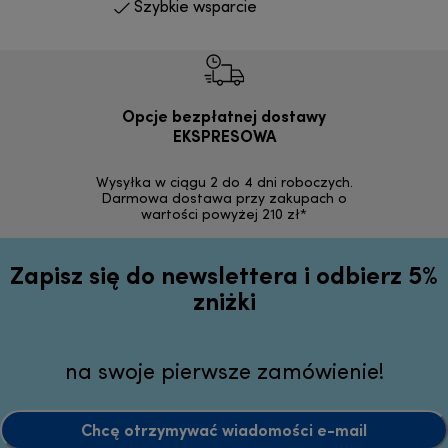
Szybkie wsparcie
Opcje bezpłatnej dostawy
Bez
EKSPRESOWA
Możesz bezp
zakupion
Wysyłka w ciągu 2 do 4 dni roboczych.
internetowym
Darmowa dostawa przy zakupach o
wartości powyżej 210 zł*
Zapisz się do newslettera i odbierz 5%
zniżki
na swoje pierwsze zamówienie!
Chcę otrzymywać wiadomości e-mail