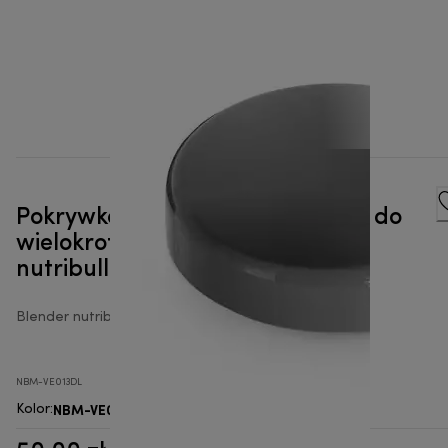
Pokrywka utrzymująca świeżość do
wielokrotnego zamykania
nutribullet® Pro
Blender nutribullet® z akcesoriami
NBM-VE013DL
NBM-VE013DL
Kolor
: