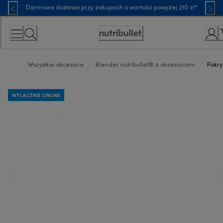
Skip
Darmowa dostawa przy zakupach o wartości powyżej 210 zł*
to
Content
Accessibility
Statement
Wszystkie akcesoria
Blender nutribullet® z akcesoriami
Pokry
WYŁĄCZNIE ONLINE