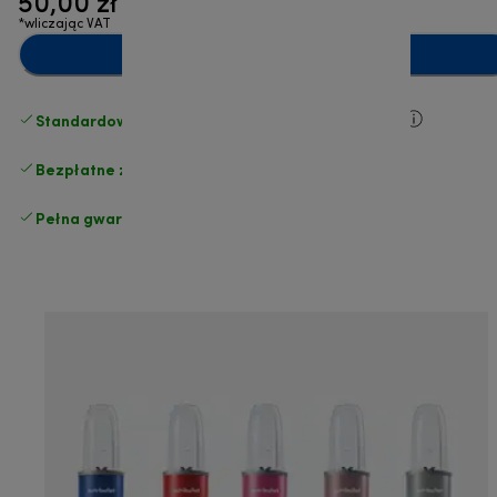
50,00 zł
*wliczając VAT
Dodaj do koszyka
Standardowa bezpłatna dostawa
powyżej 210 zł
Bezpłatne zwroty
.
Pełna gwarancja producenta
.