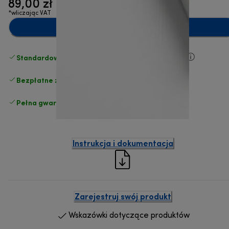
89,00 zł
*wliczając VAT
Dodaj do koszyka
Standardowa bezpłatna dostawa
powyżej 210 zł
Bezpłatne zwroty
.
Pełna gwarancja producenta
.
Instrukcja i dokumentacja
Zarejestruj swój produkt
Wskazówki dotyczące produktów