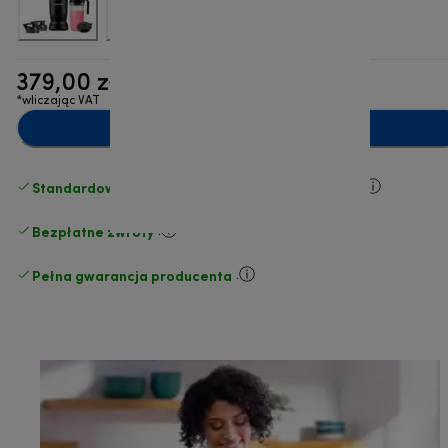
379,00 zł
*wliczając VAT
Dodaj do koszyka
Standardowa bezpłatna dostawa
powyżej 210 zł
Bezpłatne zwroty
.
Pełna gwarancja producenta
.