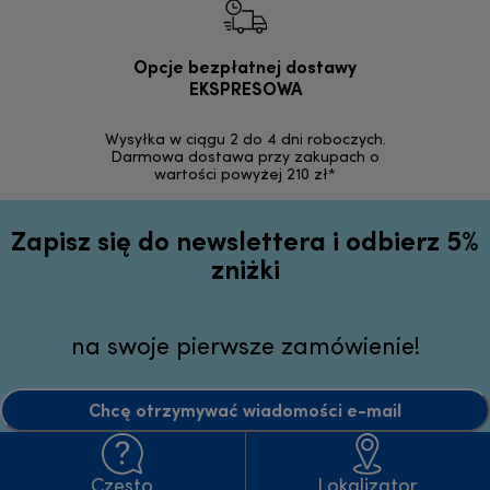
Opcje bezpłatnej dostawy
Bez
EKSPRESOWA
Możesz bezp
zakupion
Wysyłka w ciągu 2 do 4 dni roboczych.
internetowym
Darmowa dostawa przy zakupach o
wartości powyżej 210 zł*
Zapisz się do newslettera i odbierz 5%
zniżki
na swoje pierwsze zamówienie!
Chcę otrzymywać wiadomości e-mail
Często
Lokalizator