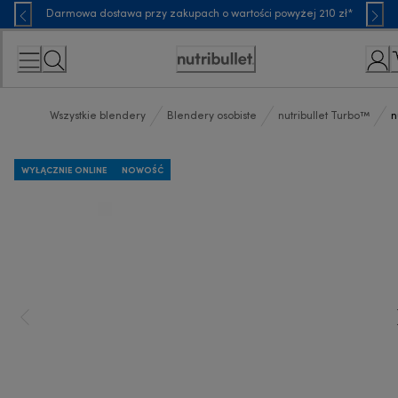
Skip
Darmowa dostawa przy zakupach o wartości powyżej 210 zł*
to
Content
Accessibility
Statement
Wszystkie blendery
Blendery osobiste
nutribullet Turbo™
n
WYŁĄCZNIE ONLINE
NOWOŚĆ