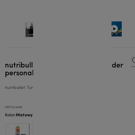
nutribullet® Turbo 1000W - Blender
personalny
nutribullet Turbo™
NBT1004MB
Matowy Czarny
Kolor
: