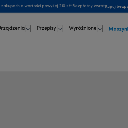
Kupuj bezpo
akupach o wartości powyżej 210 zł*
Bezpłatny zwrot
Maszyn
Urządzenia
Przepisy
Wyróżnione