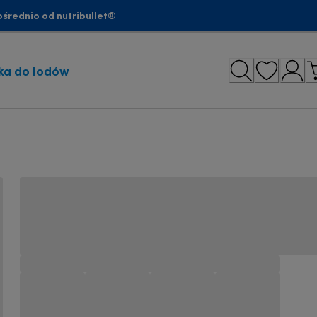
średnio od nutribullet®
ka do lodów