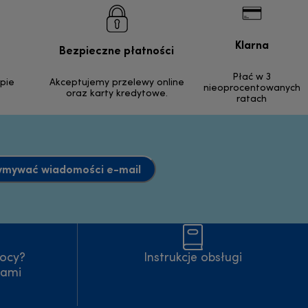
Klarna
Bezpieczne płatności
Płać w 3
pie
Akceptujemy przelewy online
nieoprocentowanych
oraz karty kredytowe.
ratach
ymywać wiadomości e-mail
ocy?
Instrukcje obsługi
nami