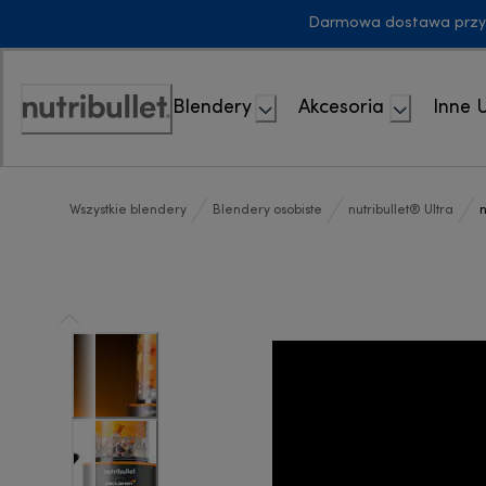
Skip
Darmowa dostawa przy z
to
Content
Blendery
Akcesoria
Inne 
Accessibility
Statement
Wszystkie blendery
Blendery osobiste
nutribullet® Ultra
n