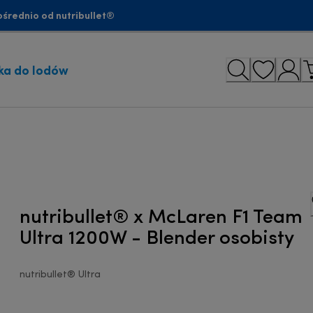
średnio od nutribullet®
ka do lodów
nutribullet® x McLaren F1 Team
Ultra 1200W - Blender osobisty
nutribullet® Ultra