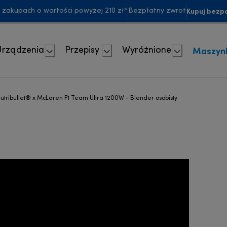
Kupuj bezpo
akupach o wartości powyżej 210 zł*
Bezpłatny zwrot
Maszyn
Urządzenia
Przepisy
Wyróżnione
utribullet® x McLaren F1 Team Ultra 1200W - Blender osobisty