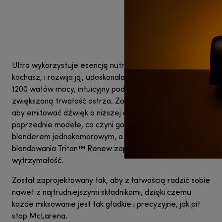
Ultra wykorzystuje esencję nutribullet®, którą znasz i
kochasz, i rozwija ją, udoskonalając swoją konstrukcję o
1200 watów mocy, intuicyjny podświetlany interfejs i
zwiększoną trwałość ostrza. Został zaprojektowany tak,
aby emitować dźwięk o niższej częstotliwości niż
poprzednie modele, co czyni go naszym najcichszym
blenderem jednokomorowym, a jego kubki do
blendowania Tritan™ Renew zapewniają trwałą
wytrzymałość.
Został zaprojektowany tak, aby z łatwością radzić sobie
nawet z najtrudniejszymi składnikami, dzięki czemu
każde miksowanie jest tak gładkie i precyzyjne, jak pit
stop McLarena.