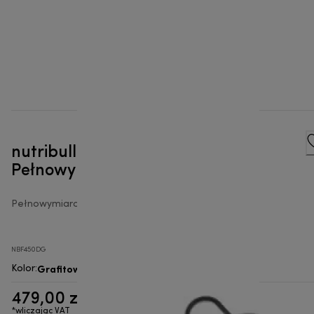
nutribullet® Combo -
Pełnowymiarowy blender
Pełnowymiarowe blendery
NBF450DG
Grafitowy
Kolor
:
479,00 zł
*wliczając VAT