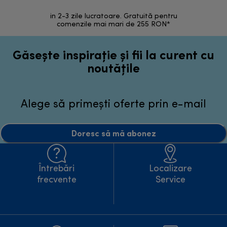
in 2-3 zile lucratoare. Gratuită pentru
Retur 
comenzile mai mari de 255 RON*
Găsește inspirație și fii la curent cu
noutățile
Alege să primești oferte prin e-mail
Doresc să mă abonez
Întrebări
Localizare
frecvente
Service