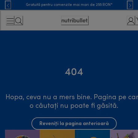
Skip
Gratuită pentru comenzile mai mari de 255 RON*
to
Content
Accessibility
Statement
404
Hopa, ceva nu a mers bine. Pagina pe ca
o căutați nu poate fi găsită.
Reveniți la pagina anterioară