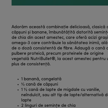
Adorăm această combinație delicioasă, clasică 
căpșuni și banane, îmbunătățită datorită seminț
de chia din acest amestec, care oferă acizi grași
omega-3 care contribuie la sănătatea inimii, ală
de o doză consistentă de fibre. Adaugă o cană 
pulbere proteică, precum proteinele de origine
vegetală NutriBullet®, la acest amestec pentru 
plus de consistență.
1 banană, congelată
1⁄2 cană de căpșuni
1 1⁄2 cană de lapte de migdale cu vanilie,
neîndulcit, sau alt tip de lapte/alternativă 
lapte
2 linguri de semințe de chia