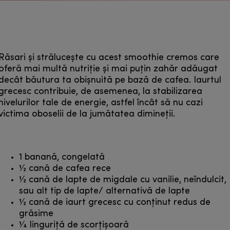
Răsari și strălucește cu acest smoothie cremos care
oferă mai multă nutriție și mai puțin zahăr adăugat
decât băutura ta obișnuită pe bază de cafea. Iaurtul
grecesc contribuie, de asemenea, la stabilizarea
nivelurilor tale de energie, astfel încât să nu cazi
victima oboselii de la jumătatea dimineții.
1 banană, congelată
1⁄2 cană de cafea rece
1⁄2 cană de lapte de migdale cu vanilie, neîndulcit,
sau alt tip de lapte/ alternativă de lapte
1⁄2 cană de iaurt grecesc cu conținut redus de
grăsime
1⁄4 linguriță de scorțișoară