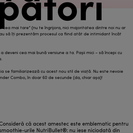
patori
cea mai tare” (nu te îngrijora, nici majoritatea dintre noi nu ar
sau să îți prezentăm procesul ca fiind atât de intimidant încât
 a deveni cea mai bună versiune a ta. Pașii mici – să începi cu
s.
 se familiarizează cu acest nou stil de viață. Nu este nevoie
lender Combo, în doar 60 de secunde (da, chiar așa)!
Consideră că acest amestec este emblematic pentru
smoothie-urile NutriBullet®: nu iese niciodată din