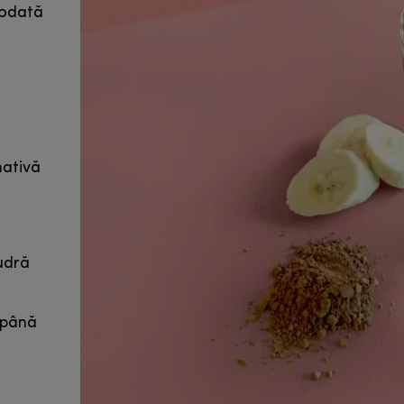
iodată
nativă
pudră
 până