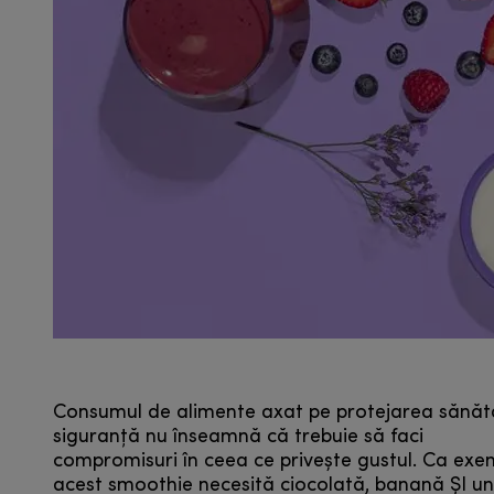
Consumul de alimente axat pe protejarea sănătă
siguranță nu înseamnă că trebuie să faci
compromisuri în ceea ce privește gustul. Ca exe
acest smoothie necesită ciocolată, banană ȘI un