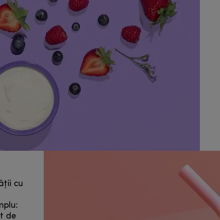
ții cu
mplu:
t de