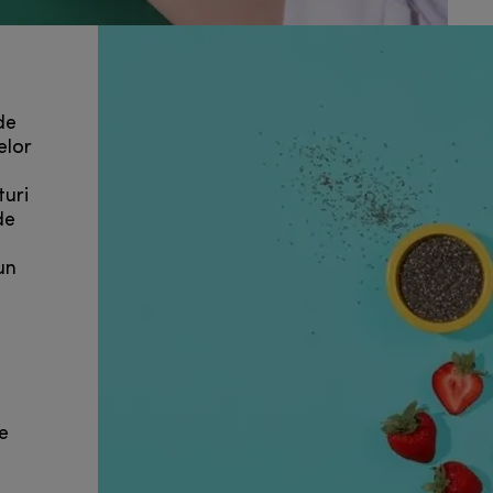
de
elor
turi
de
un
de