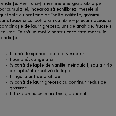
tendințe. Pentru a-ți menține energia stabilă pe
parcursul zilei, încearcă să echilibrezi mesele și
gustările cu proteine de înaltă calitate, grăsimi
sănătoase și carbohidrați cu fibre – precum această
combinație de iaurt grecesc, unt de arahide, fructe și
legume. Există un motiv pentru care este mereu în
tendințe.
1 cană de spanac sau alte verdețuri
1 banană, congelată
1⁄2 cană de lapte de vanilie, neîndulcit, sau alt tip
de lapte/alternativă de lapte
1 lingură unt de arahide
1⁄2 cană de iaurt grecesc cu conținut redus de
grăsime
1 doză de pulbere proteică, opțional