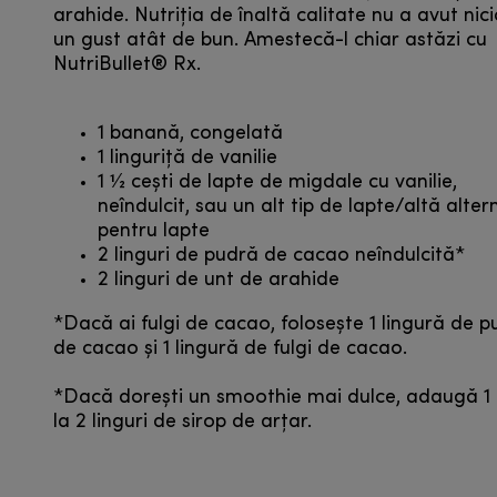
arahide. Nutriția de înaltă calitate nu a avut nic
un gust atât de bun. Amestecă-l chiar astăzi cu
NutriBullet® Rx.
1 banană, congelată
1 linguriță de vanilie
1 1⁄2 cești de lapte de migdale cu vanilie,
neîndulcit, sau un alt tip de lapte/altă alter
pentru lapte
2 linguri de pudră de cacao neîndulcită*
2 linguri de unt de arahide
*Dacă ai fulgi de cacao, folosește 1 lingură de 
de cacao și 1 lingură de fulgi de cacao.
*Dacă dorești un smoothie mai dulce, adaugă 1
la 2 linguri de sirop de arțar.