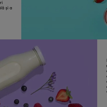
ri
lă și a