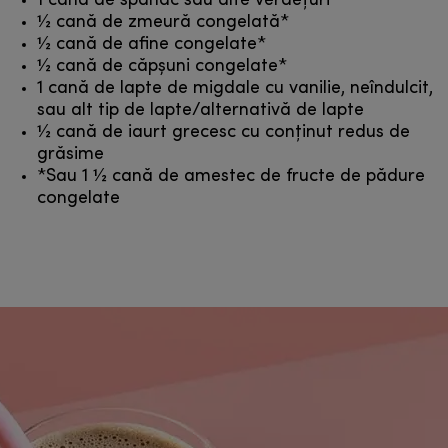
1 cană de spanac sau alte verdețuri
1⁄2 cană de zmeură congelată*
1⁄2 cană de afine congelate*
1⁄2 cană de căpșuni congelate*
1 cană de lapte de migdale cu vanilie, neîndulcit,
sau alt tip de lapte/alternativă de lapte
1⁄2 cană de iaurt grecesc cu conținut redus de
grăsime
*Sau 1 1⁄2 cană de amestec de fructe de pădure
congelate