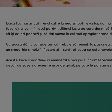
Dacă tocmai ai luat trenul către lumea smoothie-urilor, dar nu a
face-o), ai venit în locul potrivit. Ultimul lucru pe care dorim
să îți arunci pantofii și să dai buzna în cel mai apropiat stand
Cu siguranță nu considerăm că trebuie să renunți la pasiunea pen
un smoothie simplu în fiecare zi – sunt tot ceea ce este nevoie
Aceste zece smoothie-uri enumerate mai jos sunt amestecurile 
decât de șase ingrediente ușor de găsit, pe care le poți ameste