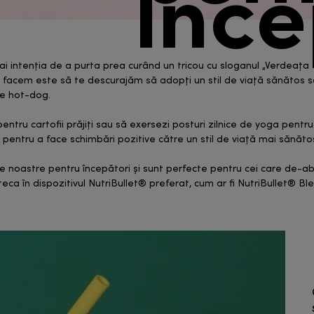
ince
i intenția de a purta prea curând un tricou cu sloganul „Verdeața e 
 să-l facem este să te descurajăm să adopți un stil de viață sănătos 
 de hot-dog.
tru cartofii prăjiți sau să exersezi posturi zilnice de yoga pentru
 pentru a face schimbări pozitive către un stil de viață mai sănăto
noastre pentru începători și sunt perfecte pentru cei care de-abia
ca în dispozitivul NutriBullet® preferat, cum ar fi NutriBullet® B