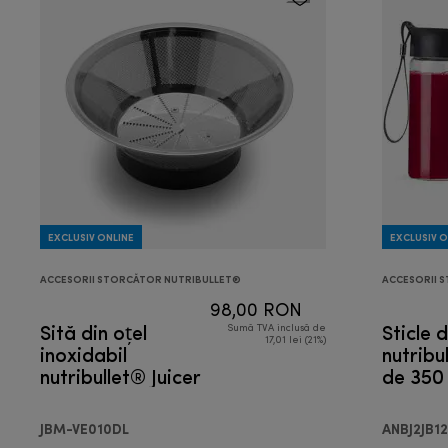
EXCLUSIV ONLINE
EXCLUSIV O
ACCESORII STORCĂTOR NUTRIBULLET®
ACCESORII 
98,00 RON
Sită din oțel
Sticle 
Sumă TVA inclusă de
17,01 lei (21%)
inoxidabil
nutribu
nutribullet® Juicer
de 350
JBM-VE010DL
ANBJ2JB1