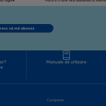
ăți sigure
Plata în 3 rate fără dobandă cu Klarna
resc să mă abonez
tor?
Manuale de utilizare
ne
Companie