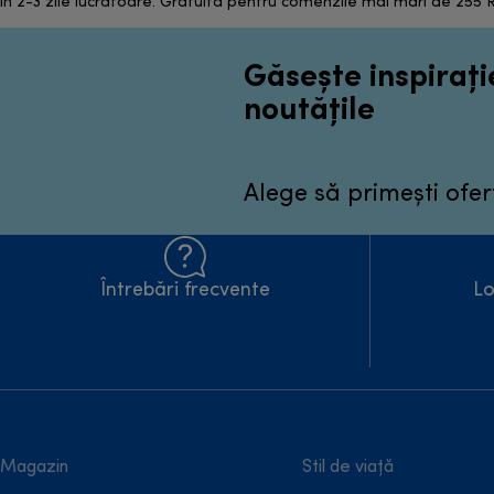
in 2-3 zile lucratoare. Gratuită pentru comenzile mai mari de 255
Găsește inspirație
noutățile
Alege să primești ofer
Întrebări frecvente
Lo
Magazin
Stil de viață