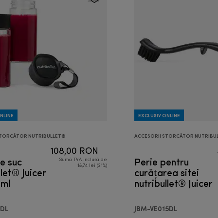
NLINE
EXCLUSIV ONLINE
STORCĂTOR NUTRIBULLET®
ACCESORII STORCĂTOR NUTRIBU
108,00 RON
de suc
Perie pentru
Sumă TVA inclusă de
18,74 lei (21%)
llet® Juicer
curățarea sitei
 ml
nutribullet® Juicer
2DL
JBM-VE015DL