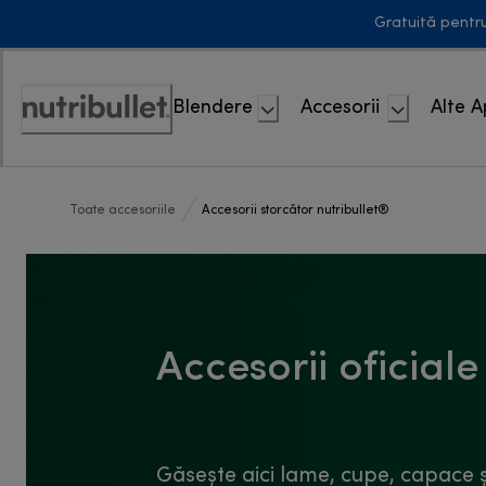
Skip
Gratuită pentr
to
Content
Blendere
Accesorii
Alte 
Accessibility
Statement
Toate accesoriile
Accesorii storcător nutribullet®
Accesorii oficiale
Găsește aici lame, cupe, capace ș