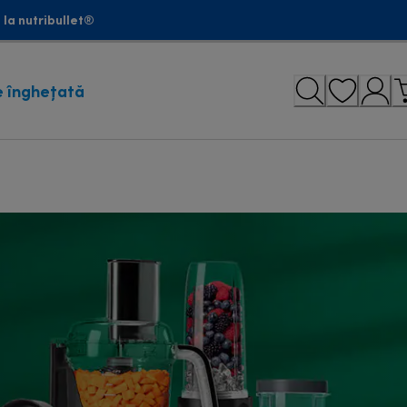
la nutribullet®
 înghețată