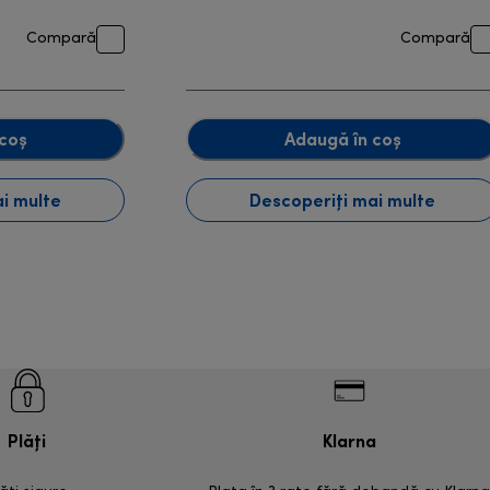
Compară
Compară
coș
Adaugă în coș
i multe
Descoperiți mai multe
Plăți
Klarna