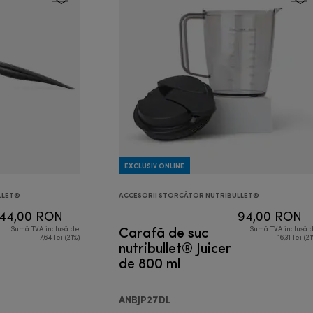
EXCLUSIV ONLINE
LLET®
ACCESORII STORCĂTOR NUTRIBULLET®
44,00 RON
94,00 RON
Carafă de suc
Sumă TVA inclusă de
Sumă TVA inclusă 
7,64 lei (21%)
16,31 lei (2
nutribullet® Juicer
de 800 ml
ANBJP27DL