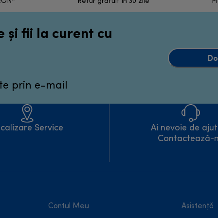
 RON*
Retur gratuit în 30 zile
Pl
 și fii la curent cu
Do
te prin e-mail
calizare Service
Ai nevoie de aju
Contactează-
Contul Meu
Asistență